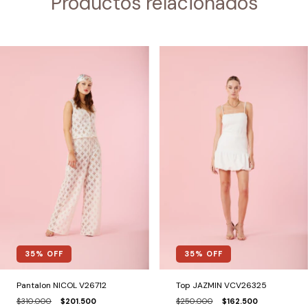
Productos relacionados
35
% OFF
35
% OFF
Pantalon NICOL V26712
Top JAZMIN VCV26325
$310.000
$201.500
$250.000
$162.500