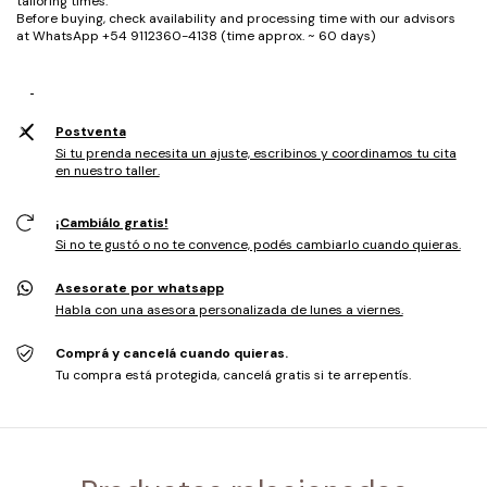
tailoring times.
Before buying, check availability and processing time with our advisors
at WhatsApp +54 9112360-4138 (time approx. ~ 60 days)
Postventa
Si tu prenda necesita un ajuste, escribinos y coordinamos tu cita
en nuestro taller.
¡Cambiálo gratis!
Si no te gustó o no te convence, podés cambiarlo cuando quieras.
Asesorate por whatsapp
Habla con una asesora personalizada de lunes a viernes.
Comprá y cancelá cuando quieras.
Tu compra está protegida, cancelá gratis si te arrepentís.