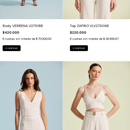
Body VERBENA V27518B
Top ZAFIRO VLV27306B
$420.000
$220.000
6
cuotas sin interés de
$ 70.000,00
6
cuotas sin interés de
$ 36.666,67
COMPRAR
COMPRAR