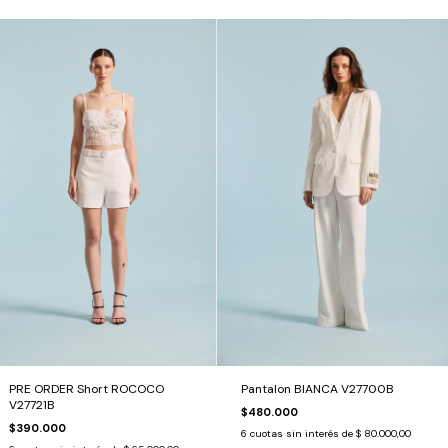
PRE ORDER Short ROCOCO
Pantalon BIANCA V27700B
V27721B
$480.000
$390.000
6
cuotas sin interés de
$ 80.000,00