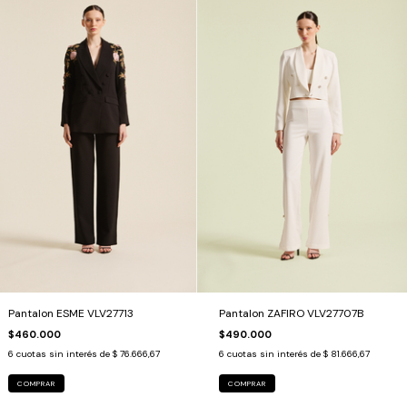
Pantalon ESME VLV27713
Pantalon ZAFIRO VLV27707B
$460.000
$490.000
6
cuotas sin interés de
$ 76.666,67
6
cuotas sin interés de
$ 81.666,67
COMPRAR
COMPRAR