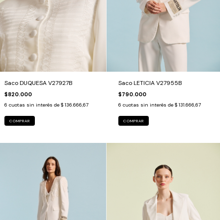
Saco DUQUESA V27927B
Saco LETICIA V27955B
$820.000
$790.000
6
cuotas sin interés de
$ 136.666,67
6
cuotas sin interés de
$ 131.666,67
COMPRAR
COMPRAR