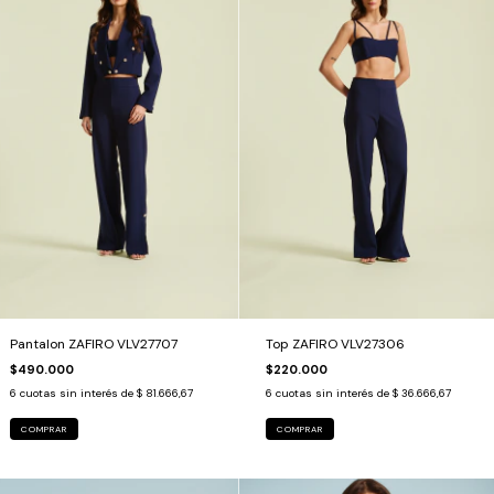
Pantalon ZAFIRO VLV27707
Top ZAFIRO VLV27306
$490.000
$220.000
6
cuotas sin interés de
$ 81.666,67
6
cuotas sin interés de
$ 36.666,67
COMPRAR
COMPRAR