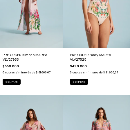
PRE ORDER Kimono MAREA
PRE ORDER Body MAREA
VLV27933
VLV27525
$550.000
$490.000
6
cuotas sin interés de
$ 91.666,67
6
cuotas sin interés de
$ 81.666,67
COMPRAR
COMPRAR