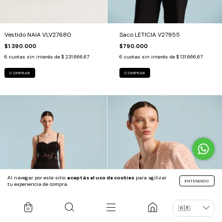
Vestido NAIA VLV27680
Saco LETICIA V27955
$1.390.000
$790.000
6
cuotas sin interés de
$ 231.666,67
6
cuotas sin interés de
$ 131.666,67
COMPRAR
COMPRAR
Al navegar por este sitio
aceptás el uso de cookies
para agilizar
ENTENDIDO
tu experiencia de compra.
0