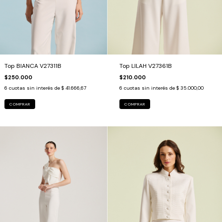
Top BIANCA V27311B
Top LILAH V27361B
$250.000
$210.000
6
cuotas sin interés de
$ 41.666,67
6
cuotas sin interés de
$ 35.000,00
COMPRAR
COMPRAR