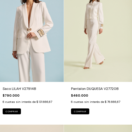
Saco LILAH V27914B
Pantalon DUQUESA V27720B
$790.000
$460.000
6
cuotas sin interés de
$ 131.666,67
6
cuotas sin interés de
$ 76.666,67
COMPRAR
COMPRAR