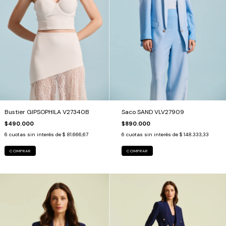
Bustier GIPSOPHILA V27340B
Saco SAND VLV27909
$490.000
$890.000
6
cuotas sin interés de
$ 81.666,67
6
cuotas sin interés de
$ 148.333,33
COMPRAR
COMPRAR