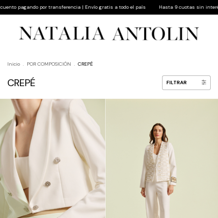
 Envío gratis a todo el país
Hasta 9 cuotas sin interés | 10% de descuento pagando por t
Inicio
.
POR COMPOSICIÓN
.
CREPÉ
CREPÉ
FILTRAR