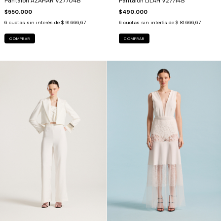
Pantalon AZAHAR V27704B
Pantalón LILAH V27714B
$550.000
$490.000
6
cuotas sin interés de
$ 91.666,67
6
cuotas sin interés de
$ 81.666,67
COMPRAR
COMPRAR