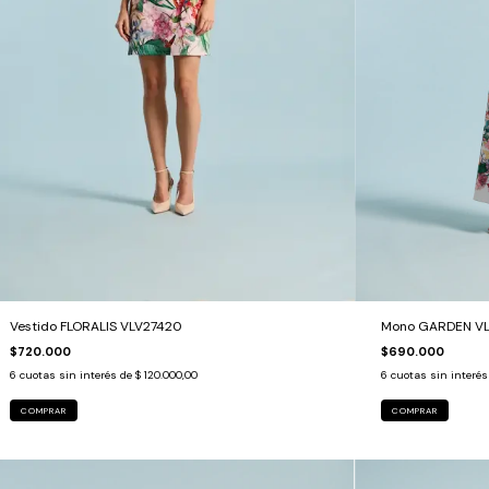
Mono GARDEN V
Vestido FLORALIS VLV27420
$690.000
$720.000
6
cuotas sin interé
6
cuotas sin interés de
$ 120.000,00
COMPRAR
COMPRAR