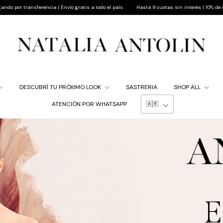
ío gratis a todo el país
Hasta 9 cuotas sin interés | 10% de descuento pagando por trans
DESCUBRÍ TU PRÓXIMO LOOK
SASTRERIA
SHOP ALL
ATENCIÓN POR WHATSAPP