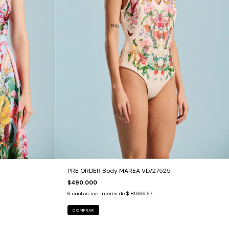
PRE ORDER Body MAREA VLV27525
$490.000
6
cuotas sin interés de
$ 81.666,67
COMPRAR