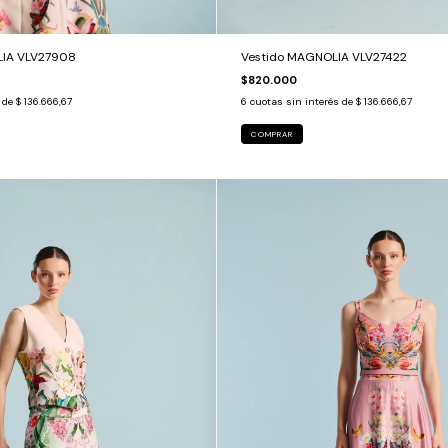
IA VLV27908
Vestido MAGNOLIA VLV27422
$820.000
s de
$ 136.666,67
6
cuotas sin interés de
$ 136.666,67
COMPRAR