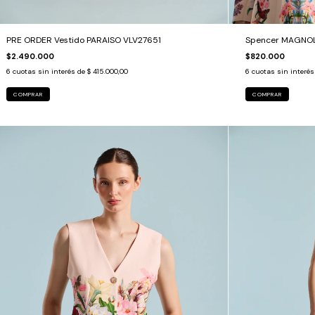
PRE ORDER Vestido PARAISO VLV27651
Spencer MAGNOL
$2.490.000
$820.000
6
cuotas sin interés de
$ 415.000,00
6
cuotas sin interé
COMPRAR
COMPRAR