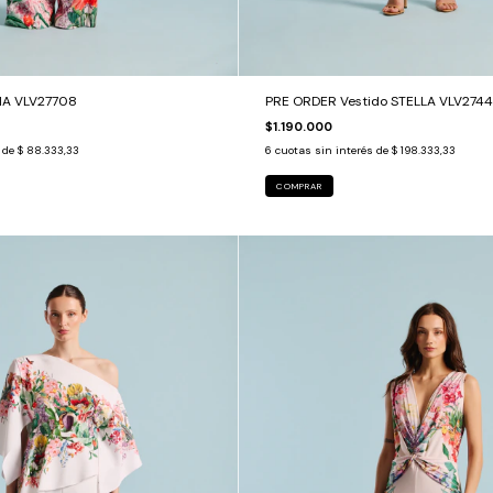
LIA VLV27708
PRE ORDER Vestido STELLA VLV274
$1.190.000
s de
$ 88.333,33
6
cuotas sin interés de
$ 198.333,33
COMPRAR