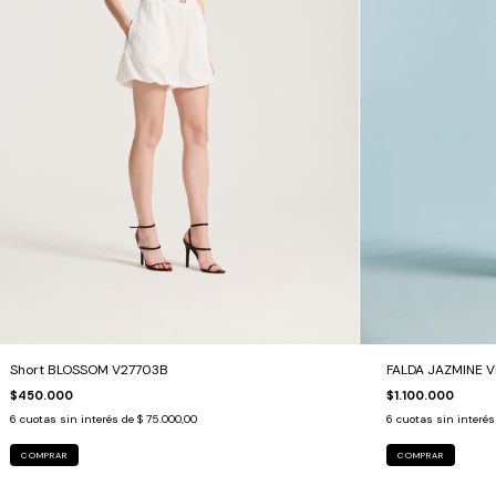
Short BLOSSOM V27703B
FALDA JAZMINE V
$450.000
$1.100.000
6
cuotas sin interés de
$ 75.000,00
6
cuotas sin interé
COMPRAR
COMPRAR