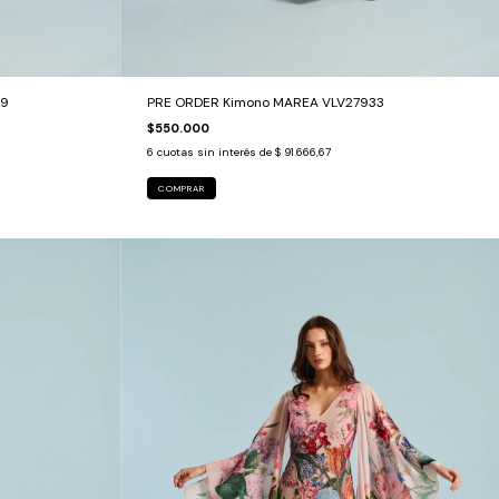
49
PRE ORDER Kimono MAREA VLV27933
$550.000
6
cuotas sin interés de
$ 91.666,67
COMPRAR