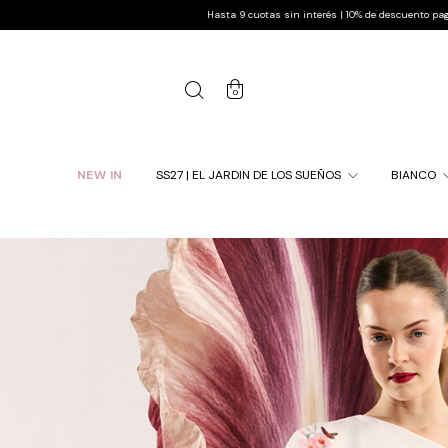
Hasta 9 cuotas sin interés | 10% de descuento pagando por transferencia | Env
0
NEW IN
SS27 | EL JARDIN DE LOS SUEÑOS
BIANCO