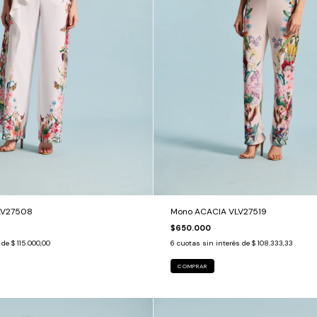
LV27508
Mono ACACIA VLV27519
$650.000
s de
$ 115.000,00
6
cuotas sin interés de
$ 108.333,33
COMPRAR