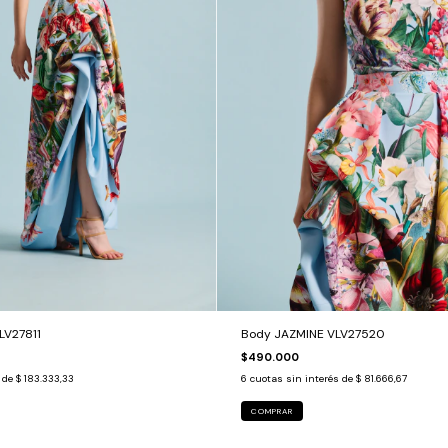
LV27811
Body JAZMINE VLV27520
$490.000
s de
$ 183.333,33
6
cuotas sin interés de
$ 81.666,67
COMPRAR