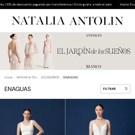
 10% de descuento pagando por transferencia | Envío gratis a todo el país
Hasta 9 cuotas
Inicio
.
NOVIAS & 15's
.
ACCESORIOS
.
ENAGUAS
ENAGUAS
FILTRAR