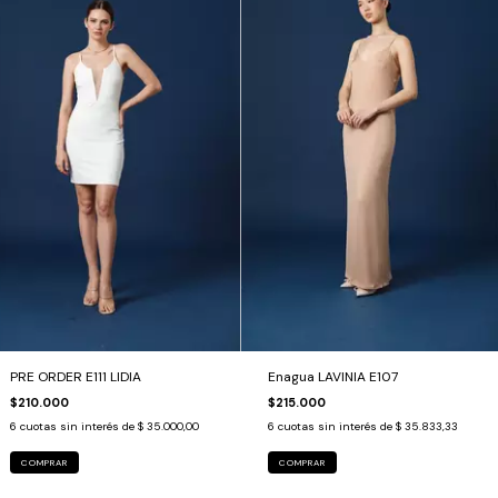
PRE ORDER E111 LIDIA
Enagua LAVINIA E107
$210.000
$215.000
6
cuotas sin interés de
$ 35.000,00
6
cuotas sin interés de
$ 35.833,33
COMPRAR
COMPRAR