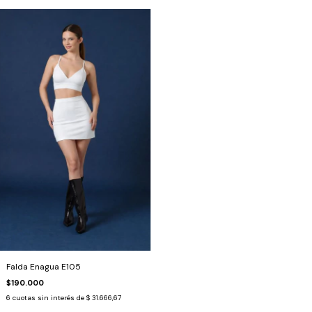
Falda Enagua E105
$190.000
6
cuotas sin interés de
$ 31.666,67