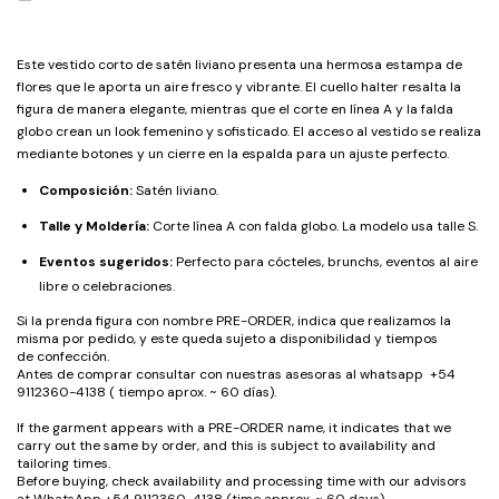
Este vestido corto de satén liviano presenta una hermosa estampa de
flores que le aporta un aire fresco y vibrante. El cuello halter resalta la
figura de manera elegante, mientras que el corte en línea A y la falda
globo crean un look femenino y sofisticado. El acceso al vestido se realiza
mediante botones y un cierre en la espalda para un ajuste perfecto.
Composición:
Satén liviano.
Talle y Moldería:
Corte línea A con falda globo. La modelo usa talle S.
Eventos sugeridos:
Perfecto para cócteles, brunchs, eventos al aire
libre o celebraciones.
Si la prenda figura con nombre PRE-ORDER, indica que realizamos la
misma por pedido, y este queda sujeto a disponibilidad y tiempos
de confección.
Antes de comprar consultar con nuestras asesoras al whatsapp +54
9112360-4138 ( tiempo aprox. ~ 60 días).
If the garment appears with a PRE-ORDER name, it indicates that we
carry out the same by order, and this is subject to availability and
tailoring times.
Before buying, check availability and processing time with our advisors
at WhatsApp +54 9112360-4138 (time approx. ~ 60 days).