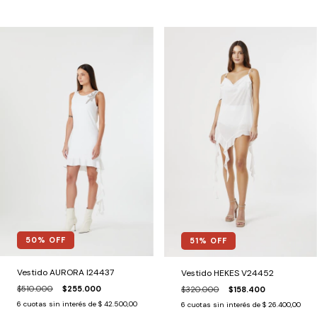
50
% OFF
51
% OFF
Vestido AURORA I24437
Vestido HEKES V24452
$510.000
$255.000
$320.000
$158.400
6
cuotas sin interés de
$ 42.500,00
6
cuotas sin interés de
$ 26.400,00