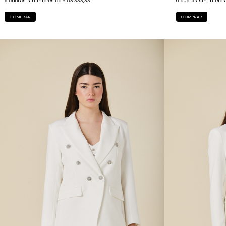
6
cuotas sin interés de
$ 53.333,33
6
cuotas sin interé
COMPRAR
COMPRAR