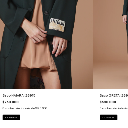
Saco NAIARA I26915
Saco GRETA I26
$750.000
$590.000
6
cuotas sin interés de
$125.000
6
cuotas sin interé
COMPRAR
COMPRAR