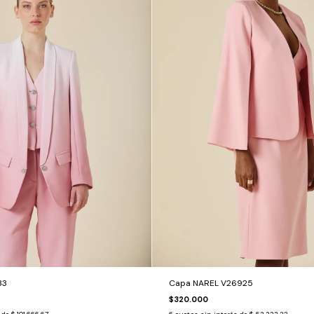
33
Capa NAREL V26925
$320.000