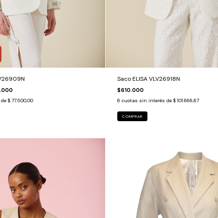
LV26909N
Saco ELISA VLV26918N
.000
$610.000
s de
$ 77.500,00
6
cuotas sin interés de
$ 101.666,67
COMPRAR