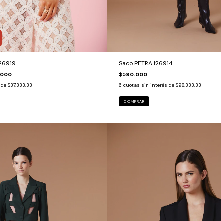
26919
Saco PETRA I26914
.000
$590.000
s de
$37.333,33
6
cuotas sin interés de
$98.333,33
COMPRAR