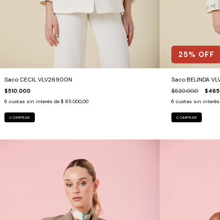
25
% OFF
Saco CECIL VLV26900N
Saco BELINDA V
$510.000
$620.000
$465
6
cuotas sin interés de
$ 85.000,00
6
cuotas sin interé
COMPRAR
COMPRAR