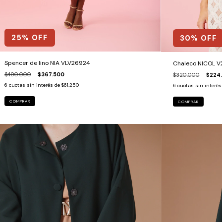
25
% OFF
30
% OFF
Spencer de lino NIA VLV26924
Chaleco NICOL V
$490.000
$367.500
$320.000
$224
6
cuotas sin interés de
$61.250
6
cuotas sin interé
COMPRAR
COMPRAR