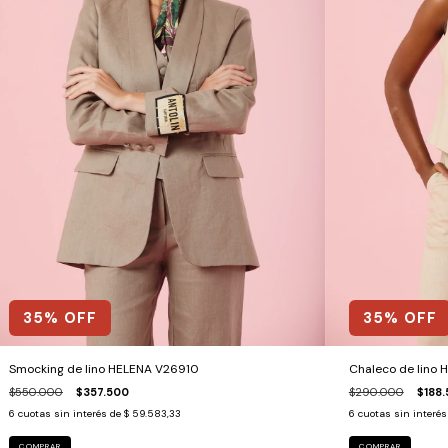
35
% OFF
35
% OFF
Smocking de lino HELENA V26910
Chaleco de lino 
$550.000
$357.500
$290.000
$188
6
cuotas sin interés de
$ 59.583,33
6
cuotas sin interé
COMPRAR
COMPRAR