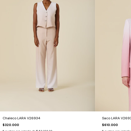
Chaleco LARA V26934
Saco LARA V269
$320.000
$610.000