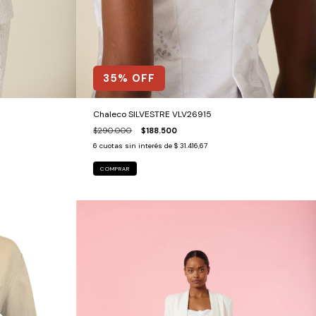
35
% OFF
Chaleco SILVESTRE VLV26915
$290.000
$188.500
6
cuotas sin interés de
$ 31.416,67
COMPRAR