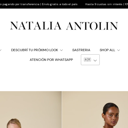
ío gratis a todo el país
Hasta 9 cuotas sin interés | 10% de descuento pagando por trans
DESCUBRÍ TU PRÓXIMO LOOK
SASTRERIA
SHOP ALL
ATENCIÓN POR WHATSAPP