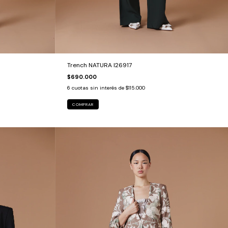
Trench NATURA I26917
$690.000
6
cuotas sin interés de
$115.000
COMPRAR