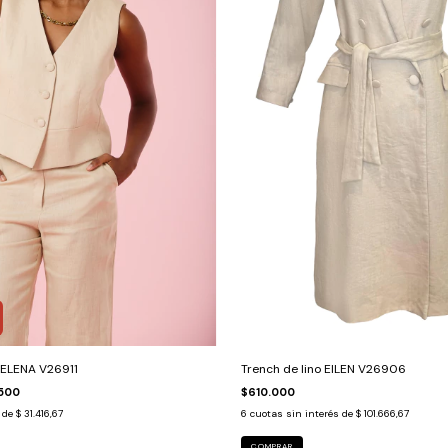
HELENA V26911
Trench de lino EILEN V26906
.500
$610.000
s de
$ 31.416,67
6
cuotas sin interés de
$ 101.666,67
COMPRAR