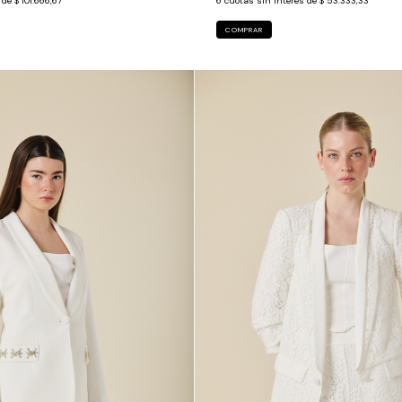
s de
$ 101.666,67
6
cuotas sin interés de
$ 53.333,33
COMPRAR