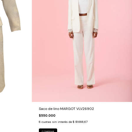
Saco de lino MARGOT VLV26902
$550.000
6
cuotas sin interés de
$ 91.666,67
COMPRAR