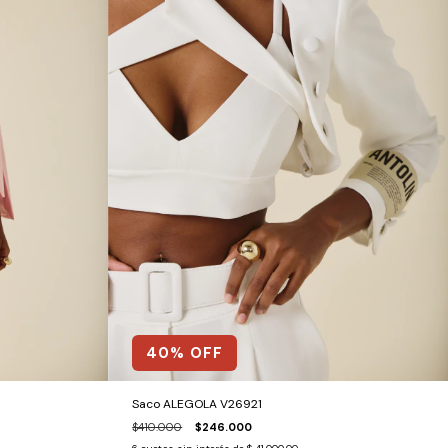
40
% OFF
Saco ALEGOLA V26921
$410.000
$246.000