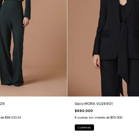
929
Saco MORA VLI26901
$690.000
s de
$98.333,33
6
cuotas sin interés de
$115.000
COMPRAR