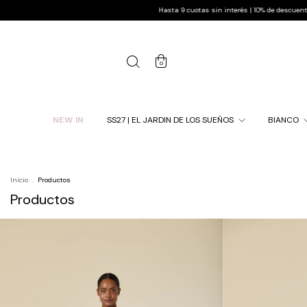
Hasta 9 cuotas sin interés | 10% de descuento pagando por transferencia | Env
0
NEW IN
SS27 | EL JARDIN DE LOS SUEÑOS
BIANCO
Inicio
.
Productos
Productos