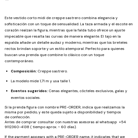
Este vestido corto midi de creppe sastrero combina elegancia y
sofisticación con un toque de sensualidad. La taza armada y el escote en
corazón realzan la figura, mientras que la falda tubo ofrece un ajuste
impecable que resalta las curvas de manera elegante. El tajo en la
espalda añade un detalle audaz y moderno, mientras que los breteles
rectos brindan soporte y un estilo atemporal. Perfecto para quienes
buscan una prenda que combine lo clásico con un toque
contemporáneo.
Composición:
Creppe sastrero.
La modelo mide 1,71 m y usa talle 1.
Eventos sugeridos:
Cenas elegantes, cócteles exclusivos, galas y
eventos sociales.
Si la prenda figura con nombre PRE-ORDER, indica que realizamos la
misma por pedido, y este queda sujeto a disponibilidad y tiempos
de confección.
Antes de comprar consultar con nuestras asesoras al whatsapp +54
9112360-4138 ( tiempo aprox. ~ 60 días).
If the garment appears with a PRE-ORDER name, it indicates that we