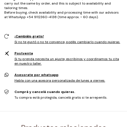
carry out the same by order, and this is subject to availability and
tailoring times.
Before buying, check availability and processing time with our advisors
at WhatsApp +54 9112360-4138 (time approx. ~ 60 days).
¡Cambiálo gratis!
Si no te gustó o no te convence, podés cambiarlo cuando quieras.
Postventa
Si tu prenda necesita un ajuste, escribinos y coordinamos tu cita
en nuestro taller.
Asesorate por whatsapp
Habla con una asesora personalizada de lunes a viernes.
Comprá y cancelá cuando quieras.
Tu compra está protegida, cancelá gratis si te arrepentís.