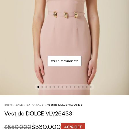
Inicio
.
SALE
.
EXTRA SALE
.
Vestido DOLCE VLV26433
Vestido DOLCE VLV26433
$330.000
$550.000
40% OFF