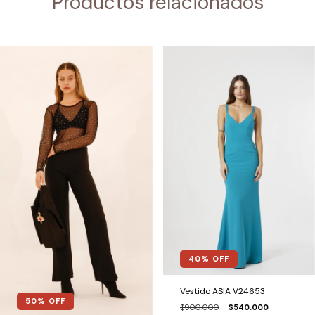
Productos relacionados
40
% OFF
Vestido ASIA V24653
50
% OFF
$900.000
$540.000