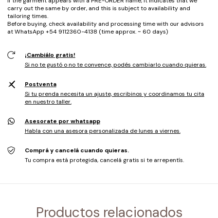
If the garment appears with a PRE-ORDER name, it indicates that we
carry out the same by order, and this is subject to availability and
tailoring times.
Before buying, check availability and processing time with our advisors
at WhatsApp +54 9112360-4138 (time approx. ~ 60 days)
¡Cambiálo gratis!
Si no te gustó o no te convence, podés cambiarlo cuando quieras.
Postventa
Si tu prenda necesita un ajuste, escribinos y coordinamos tu cita
en nuestro taller.
Asesorate por whatsapp
Habla con una asesora personalizada de lunes a viernes.
Comprá y cancelá cuando quieras.
Tu compra está protegida, cancelá gratis si te arrepentís.
Productos relacionados