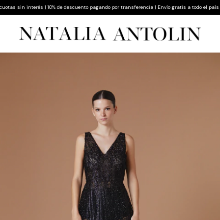
s sin interés | 10% de descuento pagando por transferencia | Envío gratis a todo el país