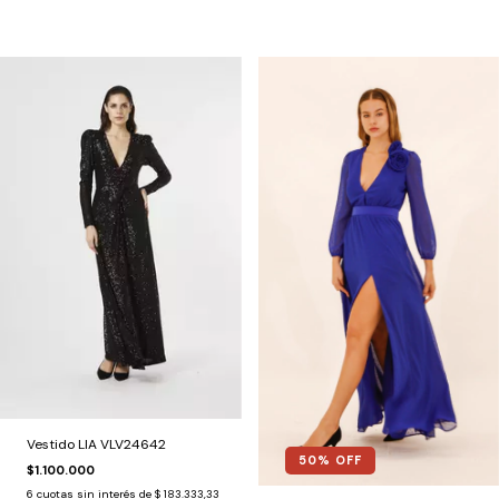
Vestido LIA VLV24642
50
% OFF
$1.100.000
6
cuotas sin interés de
$ 183.333,33