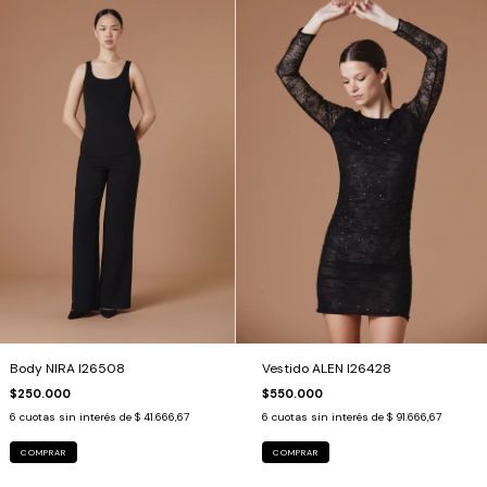
Body NIRA I26508
Vestido ALEN I26428
$250.000
$550.000
6
cuotas sin interés de
$ 41.666,67
6
cuotas sin interés de
$ 91.666,67
COMPRAR
COMPRAR