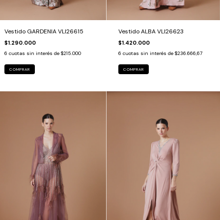
Vestido ALBA VLI26623
Vestido GARDENIA VLI26615
$1.420.000
$1.290.000
6
cuotas sin interés de
$236.666,67
6
cuotas sin interés de
$215.000
COMPRAR
COMPRAR