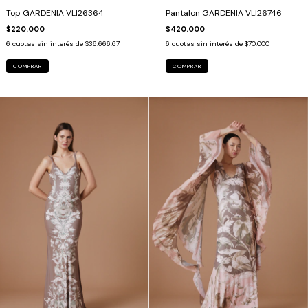
Top GARDENIA VLI26364
Pantalon GARDENIA VLI26746
$220.000
$420.000
6
cuotas sin interés de
$36.666,67
6
cuotas sin interés de
$70.000
COMPRAR
COMPRAR