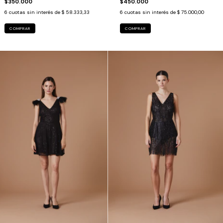
$350.000
$450.000
6
cuotas sin interés de
$ 58.333,33
6
cuotas sin interés de
$ 75.000,00
COMPRAR
COMPRAR