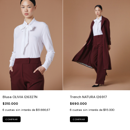
Blusa OLIVIA I26327N
Trench NATURA I26917
$310.000
$690.000
6
cuotas sin interés de
$51.666,67
6
cuotas sin interés de
$115.000
COMPRAR
COMPRAR