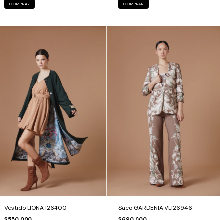
COMPRAR
COMPRAR
Vestido LIONA I26400
Saco GARDENIA VLI26946
$550.000
$690.000