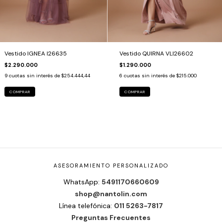
Vestido IGNEA I26635
Vestido QUIRNA VLI26602
$2.290.000
$1.290.000
9
cuotas sin interés de
$254.444,44
6
cuotas sin interés de
$215.000
COMPRAR
COMPRAR
ASESORAMIENTO PERSONALIZADO
WhatsApp:
5491170660609
shop@nantolin.com
Línea telefónica:
011 5263-7817
Preguntas Frecuentes