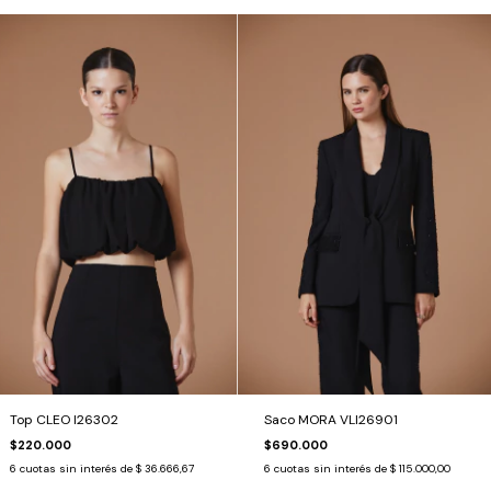
Top CLEO I26302
Saco MORA VLI26901
$220.000
$690.000
6
cuotas sin interés de
$ 36.666,67
6
cuotas sin interés de
$ 115.000,00