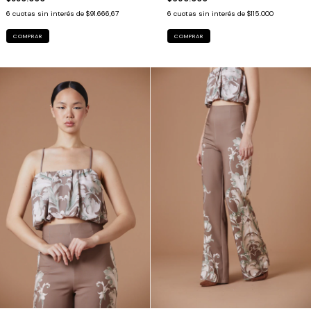
6
cuotas sin interés de
$91.666,67
6
cuotas sin interés de
$115.000
COMPRAR
COMPRAR