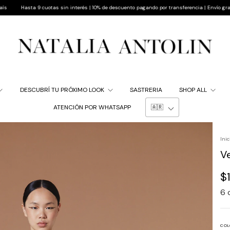
 cuotas sin interés | 10% de descuento pagando por transferencia | Envío gratis a todo el pa
DESCUBRÍ TU PRÓXIMO LOOK
SASTRERIA
SHOP ALL
ATENCIÓN POR WHATSAPP
Inic
V
$
6
COL