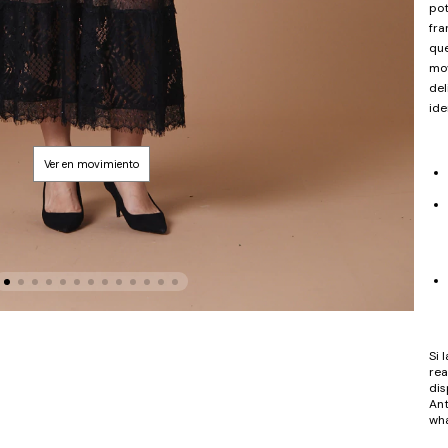
pot
fra
que
mov
del
ide
Si 
rea
dis
Ant
wha