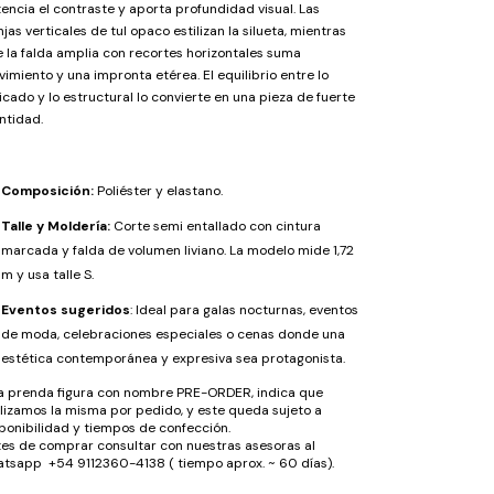
encia el contraste y aporta profundidad visual. Las
njas verticales de tul opaco estilizan la silueta, mientras
 la falda amplia con recortes horizontales suma
imiento y una impronta etérea. El equilibrio entre lo
icado y lo estructural lo convierte en una pieza de fuerte
ntidad.
Composición:
Poliéster y elastano.
Talle y Moldería:
Corte semi entallado con cintura
marcada y falda de volumen liviano. La modelo mide 1,72
m y usa talle S.
Eventos sugeridos
: Ideal para galas nocturnas, eventos
de moda, celebraciones especiales o cenas donde una
estética contemporánea y expresiva sea protagonista.
la prenda figura con nombre PRE-ORDER, indica que
lizamos la misma por pedido, y este queda sujeto a
ponibilidad y tiempos de confección.
es de comprar consultar con nuestras asesoras al
tsapp +54 9112360-4138 ( tiempo aprox. ~ 60 días).