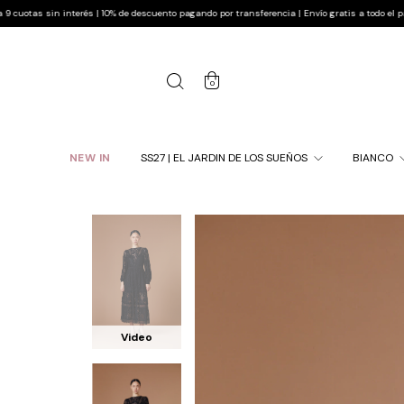
terés | 10% de descuento pagando por transferencia | Envío gratis a todo el país
Hasta 9
0
NEW IN
SS27 | EL JARDIN DE LOS SUEÑOS
BIANCO
Video