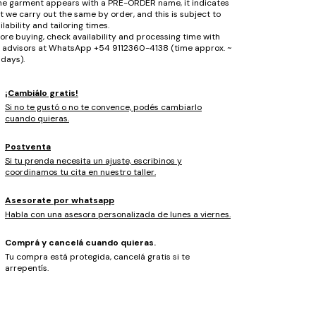
the garment appears with a PRE-ORDER name, it indicates
t we carry out the same by order, and this is subject to
ilability and tailoring times.
ore buying, check availability and processing time with
 advisors at WhatsApp +54 9112360-4138 (time approx. ~
days).
¡Cambiálo gratis!
Si no te gustó o no te convence, podés cambiarlo
cuando quieras.
Postventa
Si tu prenda necesita un ajuste, escribinos y
coordinamos tu cita en nuestro taller.
Asesorate por whatsapp
Habla con una asesora personalizada de lunes a viernes.
Comprá y cancelá cuando quieras.
Tu compra está protegida, cancelá gratis si te
arrepentís.