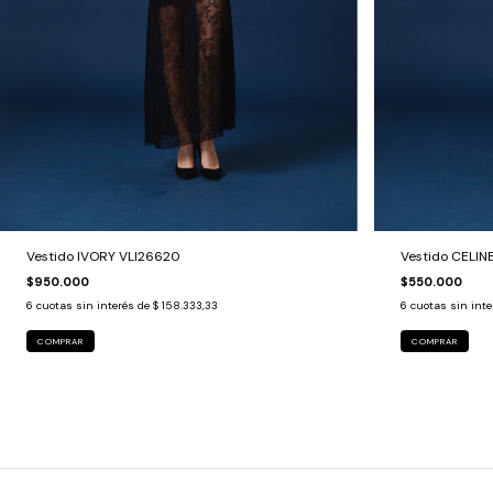
Vestido IVORY VLI26620
Vestido CELIN
$950.000
$550.000
6
cuotas sin interés de
$ 158.333,33
6
cuotas sin int
COMPRAR
COMPRAR