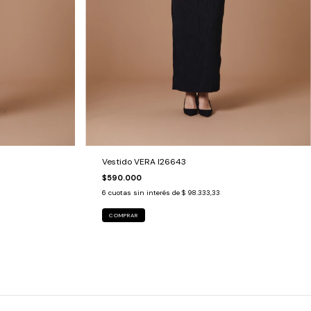
Vestido VERA I26643
$590.000
6
cuotas sin interés de
$ 98.333,33
COMPRAR