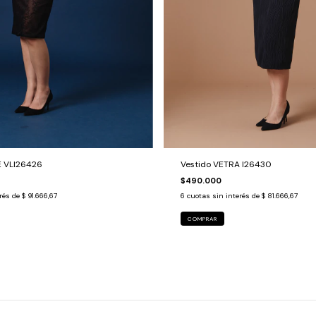
E VLI26426
Vestido VETRA I26430
$490.000
erés de
$ 91.666,67
6
cuotas sin interés de
$ 81.666,67
COMPRAR