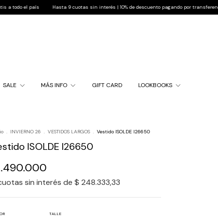
ís
Hasta 9 cuotas sin interés | 10% de descuento pagando por transferencia | Envío grati
SALE
MÁS INFO
GIFT CARD
LOOKBOOKS
io
.
INVIERNO 26
.
VESTIDOS LARGOS
.
Vestido ISOLDE I26650
estido ISOLDE I26650
1.490.000
cuotas sin interés de
$ 248.333,33
OR
TALLE