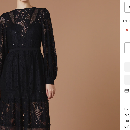
G
¡No
Est
ele
tex
y f