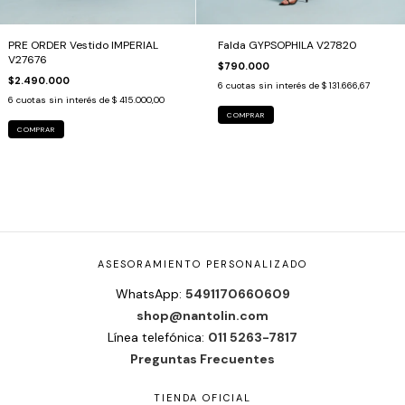
PRE ORDER Vestido IMPERIAL
Falda GYPSOPHILA V27820
V27676
$790.000
$2.490.000
6
cuotas sin interés de
$ 131.666,67
6
cuotas sin interés de
$ 415.000,00
COMPRAR
COMPRAR
ASESORAMIENTO PERSONALIZADO
WhatsApp:
5491170660609
shop@nantolin.com
Línea telefónica:
011 5263-7817
Preguntas Frecuentes
TIENDA OFICIAL