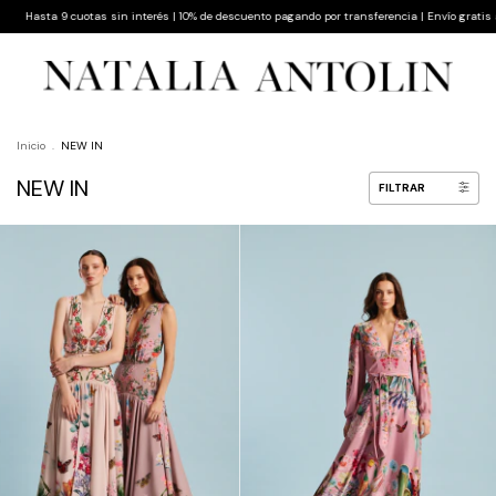
ta 9 cuotas sin interés | 10% de descuento pagando por transferencia | Envío gratis a todo e
Inicio
.
NEW IN
NEW IN
FILTRAR