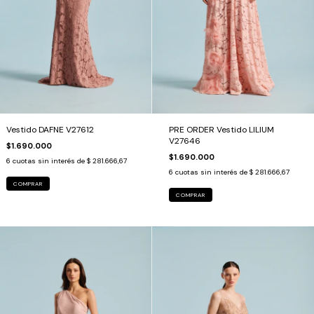
Vestido DAFNE V27612
PRE ORDER Vestido LILIUM
V27646
$1.690.000
$1.690.000
6
cuotas sin interés de
$ 281.666,67
6
cuotas sin interés de
$ 281.666,67
COMPRAR
COMPRAR