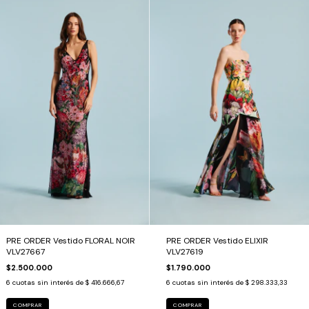
PRE ORDER Vestido FLORAL NOIR
PRE ORDER Vestido ELIXIR
VLV27667
VLV27619
$2.500.000
$1.790.000
6
cuotas sin interés de
$ 416.666,67
6
cuotas sin interés de
$ 298.333,33
COMPRAR
COMPRAR