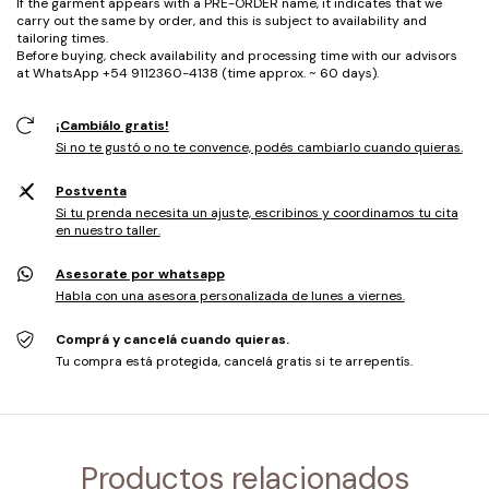
If the garment appears with a PRE-ORDER name, it indicates that we
carry out the same by order, and this is subject to availability and
tailoring times.
Before buying, check availability and processing time with our advisors
at WhatsApp +54 9112360-4138 (time approx. ~ 60 days).
¡Cambiálo gratis!
Si no te gustó o no te convence, podés cambiarlo cuando quieras.
Postventa
Si tu prenda necesita un ajuste, escribinos y coordinamos tu cita
en nuestro taller.
Asesorate por whatsapp
Habla con una asesora personalizada de lunes a viernes.
Comprá y cancelá cuando quieras.
Tu compra está protegida, cancelá gratis si te arrepentís.
Productos relacionados