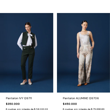
Pantalon IVY I26711
Pantalon ALUMINE I26706
$350.000
$450.000
6
cuotas sin interés de
$ 58.333,33
6
cuotas sin interés de
$ 75.000,00