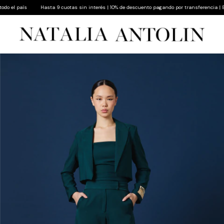
 el país
Hasta 9 cuotas sin interés | 10% de descuento pagando por transferencia | Envío 