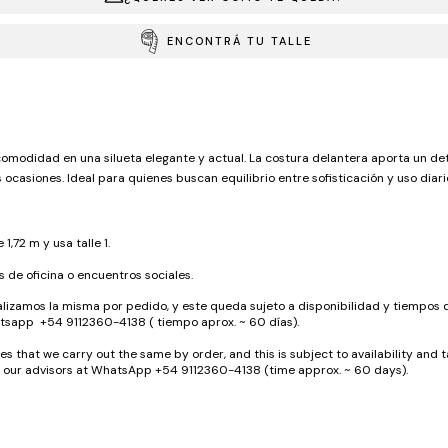
ENCONTRÁ TU TALLE
 comodidad en una silueta elegante y actual. La costura delantera aporta un de
s ocasiones. Ideal para quienes buscan equilibrio entre sofisticación y uso diari
1,72 m y usa talle 1.
 de oficina o encuentros sociales.
lizamos la misma por pedido, y este queda sujeto a disponibilidad y tiempos 
tsapp +54 9112360-4138 ( tiempo aprox. ~ 60 días).
 that we carry out the same by order, and this is subject to availability and ta
th our advisors at WhatsApp +54 9112360-4138 (time approx. ~ 60 days).