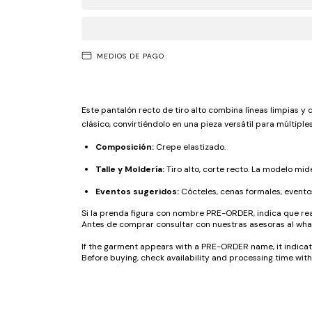
MEDIOS DE PAGO
Este pantalón recto de tiro alto combina líneas limpias y
clásico, convirtiéndolo en una pieza versátil para múltiple
Composición:
Crepe elastizado.
Talle y Moldería:
Tiro alto, corte recto. La modelo mide 
Eventos sugeridos:
Cócteles, cenas formales, eventos
Si la prenda figura con nombre PRE-ORDER, indica que rea
Antes de comprar consultar con nuestras asesoras al wha
If the garment appears with a PRE-ORDER name, it indicates
Before buying, check availability and processing time wi