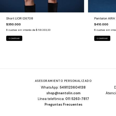
Short LIOR I26708
Pantalon AIRA
$350.000
$410.000
6
cuotas sin interés de
$ 58.333,33
6
cuotas sin int
COMPRAR
COMPRAR
ASESORAMIENTO PERSONALIZADO
WhatsApp:
5491123604138
D
shop@nantolin.com
Atenci
Línea telefónica:
011 5263-7817
Preguntas Frecuentes