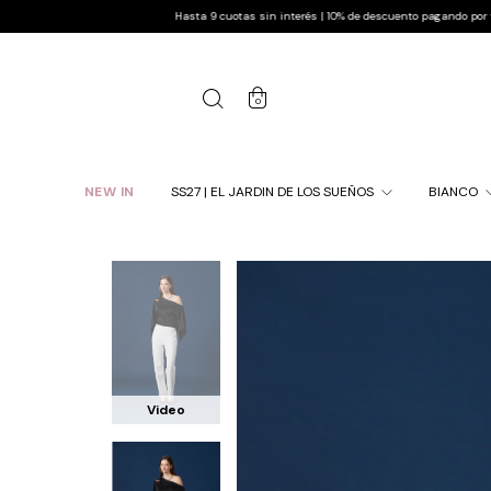
Hasta 9 cuotas sin interés | 10% de descuento pagando por transferencia | Env
0
NEW IN
SS27 | EL JARDIN DE LOS SUEÑOS
BIANCO
Video