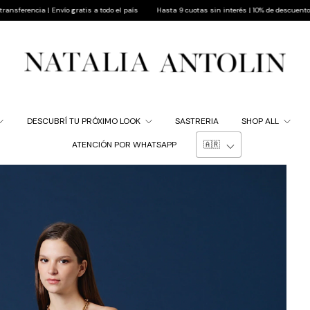
ío gratis a todo el país
Hasta 9 cuotas sin interés | 10% de descuento pagando por trans
DESCUBRÍ TU PRÓXIMO LOOK
SASTRERIA
SHOP ALL
ATENCIÓN POR WHATSAPP