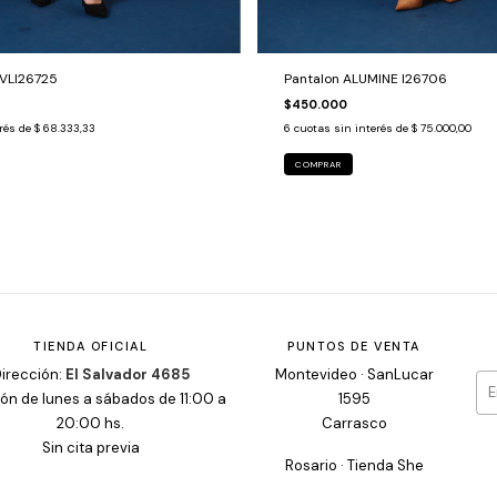
 VLI26725
Pantalon ALUMINE I26706
$450.000
erés de
$ 68.333,33
6
cuotas sin interés de
$ 75.000,00
COMPRAR
TIENDA OFICIAL
PUNTOS DE VENTA
irección:
El Salvador 4685
Montevideo · SanLucar
ón de lunes a sábados de 11:00 a
1595
20:00 hs.
Carrasco
Sin cita previa
Rosario · Tienda She