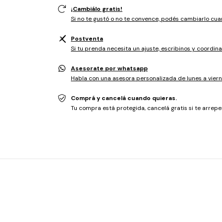
¡Cambiálo gratis!
Si no te gustó o no te convence, podés cambiarlo cua
Postventa
Si tu prenda necesita un ajuste, escribinos y coordina
Asesorate por whatsapp
Habla con una asesora personalizada de lunes a viern
Comprá y cancelá cuando quieras.
Tu compra está protegida, cancelá gratis si te arrepen