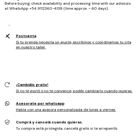
Before buying, check availability and processing time with our advisors
at WhatsApp +54 9112360-4138 (time approx. ~ 60 days).
Postventa
Si tu prenda necesita un ajuste, escribinos y coordinamos tu cita
en nuestro taller.
¡Cambiálo gratis!
Si no te gustó o no te convence, podés cambiarlo cuando quieras.
Asesorate por whatsapp
Habla con una asesora personalizada de lunes a viernes.
Comprá y cancelá cuando quieras.
Tu compra está protegida, cancelá gratis si te arrepentís.