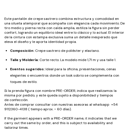
Este pantalón de crepe sastrero combina estructura y comodidad en
una silueta atemporal que acompaña con elegancia cada movimiento. De
tiro medio y pierna recta con caída amplia, estiliza la figura sin perder
confort, logrando un equilibrio ideal entre lo clásico y lo actual. El interior
de la cintura con estampa exclusiva suma un detalle inesperado que
eleva el diseño y le aporta identidad propia.
Composición:
Crepe sastrero de poliéster y elastano.
Talle y Moldería:
Corte recto. La modelo mide 1,71 m y usa talle 1.
Eventos sugeridos:
Ideal para la oficina, presentaciones, cenas
elegantes o encuentros donde un look sobrio se complementa con
toques de estilo.
Si la prenda figura con nombre PRE-ORDER, indica que realizamos la
misma por pedido, y este queda sujeto a disponibilidad y tiempos
de confección.
Antes de comprar consultar con nuestras asesoras al whatsapp +54
9112360-4138 ( tiempo aprox. ~ 60 días).
If the garment appears with a PRE-ORDER name, it indicates that we
carry out the same by order, and this is subject to availability and
tailoring times.