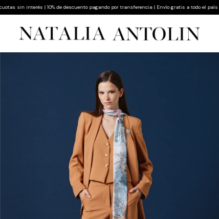
s sin interés | 10% de descuento pagando por transferencia | Envío gratis a todo el país