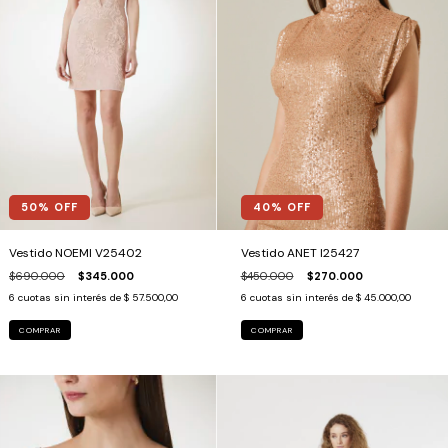
40
% OFF
50
% OFF
Vestido ANET I25427
Vestido NOEMI V25402
$450.000
$270.000
$690.000
$345.000
6
cuotas sin interés de
$ 45.000,00
6
cuotas sin interés de
$ 57.500,00
COMPRAR
COMPRAR