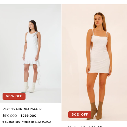
50
% OFF
Vestido AURORA I24437
50
% OFF
$510.000
$255.000
6
cuotas sin interés de
$ 42.500,00