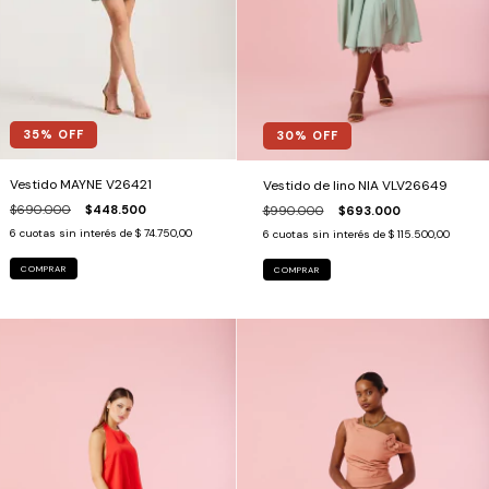
35
% OFF
30
% OFF
Vestido MAYNE V26421
Vestido de lino NIA VLV26649
$690.000
$448.500
$990.000
$693.000
6
cuotas sin interés de
$ 74.750,00
6
cuotas sin interés de
$ 115.500,00
COMPRAR
COMPRAR