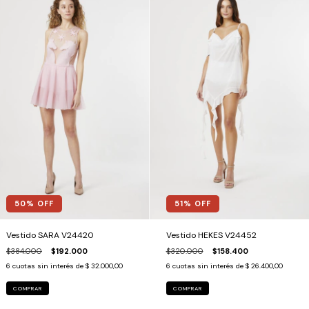
50
% OFF
51
% OFF
Vestido SARA V24420
Vestido HEKES V24452
$384.000
$192.000
$320.000
$158.400
6
cuotas sin interés de
$ 32.000,00
6
cuotas sin interés de
$ 26.400,00
COMPRAR
COMPRAR