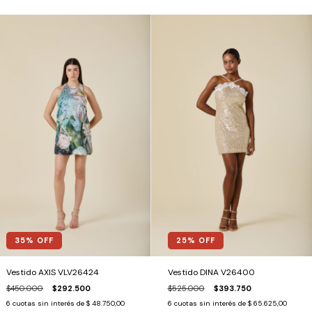
35
% OFF
25
% OFF
Vestido AXIS VLV26424
Vestido DINA V26400
$450.000
$292.500
$525.000
$393.750
6
cuotas sin interés de
$ 48.750,00
6
cuotas sin interés de
$ 65.625,00