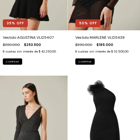
35
% OFF
50
% OFF
Vestido AGUSTINA VLI25407
Vestido MARLENE VLI25439
$390.000
$253.500
$390.000
$195.000
6
cuotas sin interés de
$ 42.250,00
6
cuotas sin interés de
$ 32.500,00
COMPRAR
COMPRAR