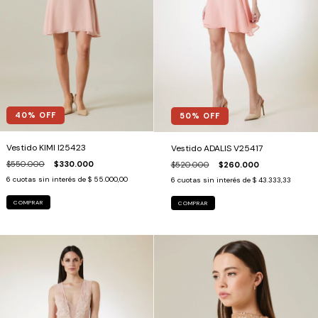
40
% OFF
50
% OFF
Vestido KIMI I25423
Vestido ADALIS V25417
$550.000
$330.000
$520.000
$260.000
6
cuotas sin interés de
$ 55.000,00
6
cuotas sin interés de
$ 43.333,33
COMPRAR
COMPRAR