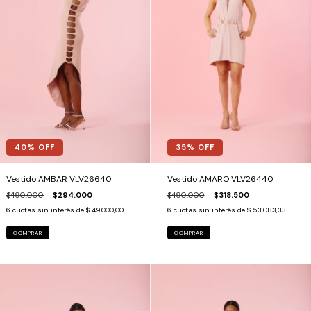
35
% OFF
40
% OFF
Vestido AMARO VLV26440
Vestido AMBAR VLV26640
$490.000
$318.500
$490.000
$294.000
6
cuotas sin interés de
$ 53.083,33
6
cuotas sin interés de
$ 49.000,00
COMPRAR
COMPRAR