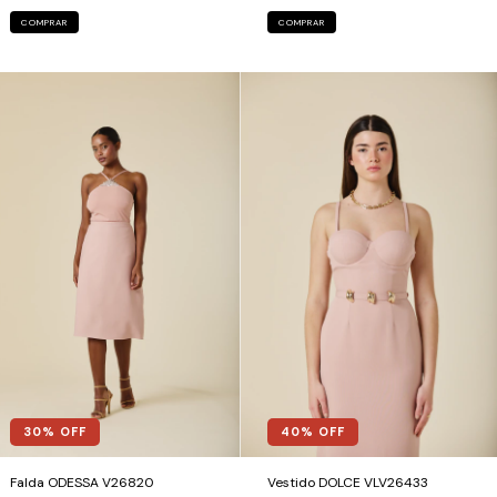
COMPRAR
COMPRAR
30
% OFF
40
% OFF
Falda ODESSA V26820
Vestido DOLCE VLV26433