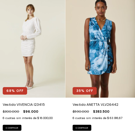
35
% OFF
68
% OFF
Vestido ANETTA VLV26442
Vestido VIVENCIA I23415
$590.000
$383.500
$300.000
$96.000
6
cuotas sin interés de
$ 63.916,67
6
cuotas sin interés de
$ 16.000,00
COMPRAR
COMPRAR