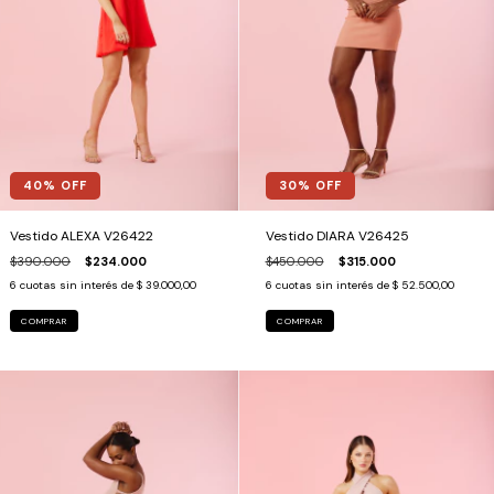
40
% OFF
30
% OFF
Vestido ALEXA V26422
Vestido DIARA V26425
$390.000
$234.000
$450.000
$315.000
6
cuotas sin interés de
$ 39.000,00
6
cuotas sin interés de
$ 52.500,00
COMPRAR
COMPRAR