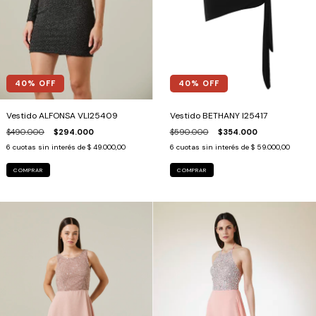
40
% OFF
40
% OFF
Vestido ALFONSA VLI25409
Vestido BETHANY I25417
$490.000
$294.000
$590.000
$354.000
6
cuotas sin interés de
$ 49.000,00
6
cuotas sin interés de
$ 59.000,00
COMPRAR
COMPRAR