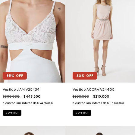
35
% OFF
30
% OFF
Vestido LIAM V25434
Vestido ACCRA V24405
$690.000
$448.500
$300.000
$210.000
6
cuotas sin interés de
$ 74.750,00
6
cuotas sin interés de
$ 35.000,00
COMPRAR
COMPRAR