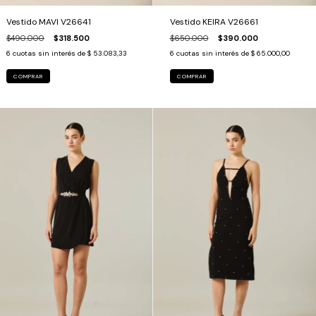
Vestido MAVI V26641
Vestido KEIRA V26661
$490.000
$318.500
$650.000
$390.000
6
cuotas sin interés de
$ 53.083,33
6
cuotas sin interés de
$ 65.000,00
COMPRAR
COMPRAR