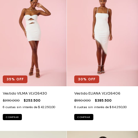
35
% OFF
30
% OFF
Vestido VILMA VLV26430
Vestido ELIANA VLV26406
$390.000
$253.500
$550.000
$385.500
6
cuotas sin interés de
$ 42.250,00
6
cuotas sin interés de
$ 64.250,00
COMPRAR
COMPRAR