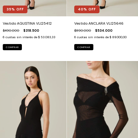
35
% OFF
40
% OFF
Vestido AGUSTINA VLI25412
Vestido ANCLARA VLI25646
$490.000
$318.500
$890.000
$534.000
6
cuotas sin interés de
$ 53.083,33
6
cuotas sin interés de
$ 89.000,00
COMPRAR
COMPRAR