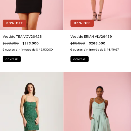
35
% OFF
30
% OFF
Vestido ERIAN VLV26439
Vestido TEA VCV26428
$410.000
$266.500
$390.000
$273.000
6
cuotas sin interés de
$ 44.416,67
6
cuotas sin interés de
$ 45.500,00
COMPRAR
COMPRAR