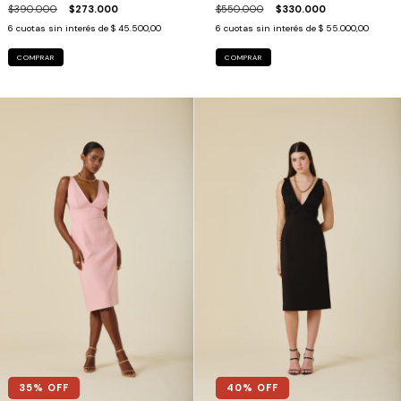
$390.000
$273.000
$550.000
$330.000
6
cuotas sin interés de
$ 45.500,00
6
cuotas sin interés de
$ 55.000,00
COMPRAR
COMPRAR
35
% OFF
40
% OFF