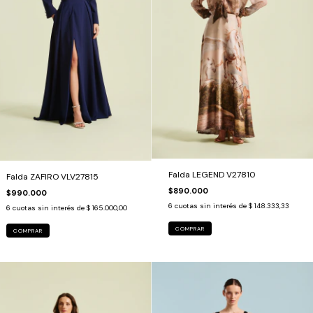
Falda LEGEND V27810
Falda ZAFIRO VLV27815
$890.000
$990.000
6
cuotas sin interés de
$ 148.333,33
6
cuotas sin interés de
$ 165.000,00
COMPRAR
COMPRAR