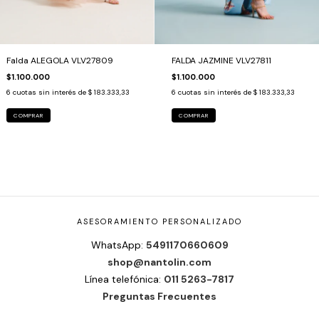
Falda ALEGOLA VLV27809
FALDA JAZMINE VLV27811
$1.100.000
$1.100.000
6
cuotas sin interés de
$ 183.333,33
6
cuotas sin interés de
$ 183.333,33
COMPRAR
COMPRAR
ASESORAMIENTO PERSONALIZADO
WhatsApp:
5491170660609
shop@nantolin.com
Línea telefónica:
011 5263-7817
Preguntas Frecuentes