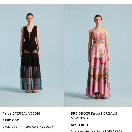
Falda ETEREAL V27818
PRE ORDER Falda HERBALIS
VLV27826
$880.000
$890.000
6
cuotas sin interés de
$ 146.666,67
6
cuotas sin interés de
$ 148.333,33