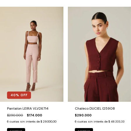
40
% OFF
Pantalon LEIRA VLV26714
Chaleco DUCIEL I25908
$290.000
$174.000
$290.000
6
cuotas sin interés de
$ 29.000,00
6
cuotas sin interés de
$ 48.333,33
COMPRAR
COMPRAR