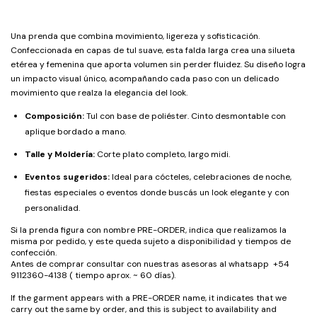
Una prenda que combina movimiento, ligereza y sofisticación.
Confeccionada en capas de tul suave, esta falda larga crea una silueta
etérea y femenina que aporta volumen sin perder fluidez. Su diseño logra
un impacto visual único, acompañando cada paso con un delicado
movimiento que realza la elegancia del look.
Composición:
Tul con base de poliéster. Cinto desmontable con
aplique bordado a mano.
Talle y Moldería:
Corte plato completo, largo midi.
Eventos sugeridos:
Ideal para cócteles, celebraciones de noche,
fiestas especiales o eventos donde buscás un look elegante y con
personalidad.
Si la prenda figura con nombre PRE-ORDER, indica que realizamos la
misma por pedido, y este queda sujeto a disponibilidad y tiempos de
confección.
Antes de comprar consultar con nuestras asesoras al whatsapp +54
9112360-4138 ( tiempo aprox. ~ 60 días).
If the garment appears with a PRE-ORDER name, it indicates that we
carry out the same by order, and this is subject to availability and