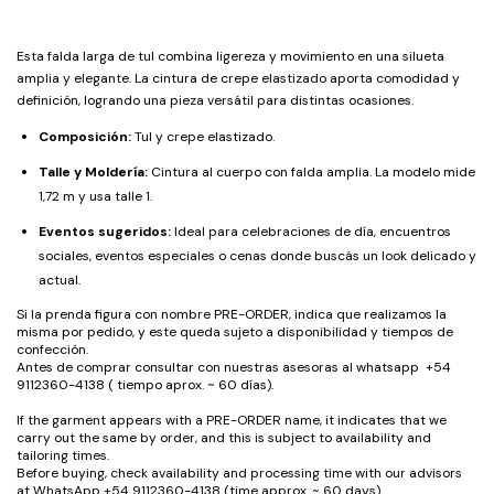
Esta falda larga de tul combina ligereza y movimiento en una silueta
amplia y elegante. La cintura de crepe elastizado aporta comodidad y
definición, logrando una pieza versátil para distintas ocasiones.
Composición:
Tul y crepe elastizado.
Talle y Moldería:
Cintura al cuerpo con falda amplia. La modelo mide
1,72 m y usa talle 1.
Eventos sugeridos:
Ideal para celebraciones de día, encuentros
sociales, eventos especiales o cenas donde buscás un look delicado y
actual.
Si la prenda figura con nombre PRE-ORDER, indica que realizamos la
misma por pedido, y este queda sujeto a disponibilidad y tiempos de
confección.
Antes de comprar consultar con nuestras asesoras al whatsapp +54
9112360-4138 ( tiempo aprox. ~ 60 días).
If the garment appears with a PRE-ORDER name, it indicates that we
carry out the same by order, and this is subject to availability and
tailoring times.
Before buying, check availability and processing time with our advisors
at WhatsApp +54 9112360-4138 (time approx. ~ 60 days).