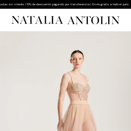
s sin interés | 10% de descuento pagando por transferencia | Envío gratis a todo el país