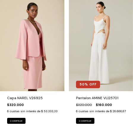
50
% OFF
Capa NAREL V26925
Pantalon AMINE VLI25701
$320.000
$320.000
$160.000
6
cuotas sin interés de
$ 53.333,33
6
cuotas sin interés de
$ 26.666,67
COMPRAR
COMPRAR