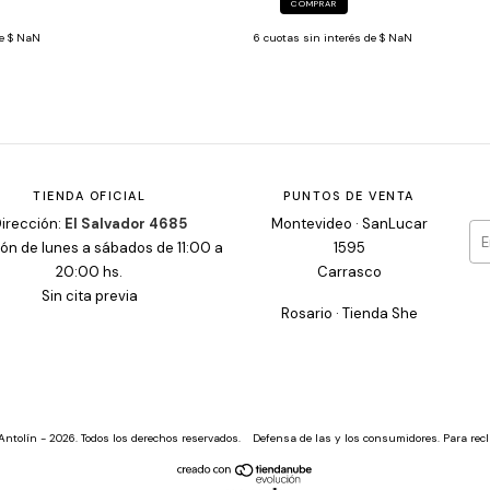
COMPRAR
de
$ NaN
6
cuotas sin interés de
$ NaN
TIENDA OFICIAL
PUNTOS DE VENTA
irección:
El Salvador 4685
Montevideo · SanLucar
ón de lunes a sábados de 11:00 a
1595
20:00 hs.
Carrasco
Sin cita previa
Rosario · Tienda She
Antolín - 2026. Todos los derechos reservados.
Defensa de las y los consumidores. Para re