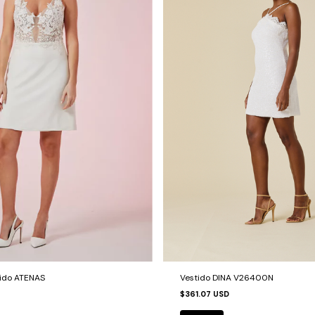
ido ATENAS
Vestido DINA V26400N
$361.07 USD