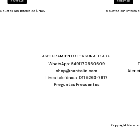
COMPRAR
COMPRAR
6
cuotas sin interés de
$ NaN
6
cuotas sin interés 
ASESORAMIENTO PERSONALIZADO
WhatsApp:
5491170660609
D
shop@nantolin.com
Atenci
Línea telefónica:
011 5263-7817
Preguntas Frecuentes
Copyright Natalia 