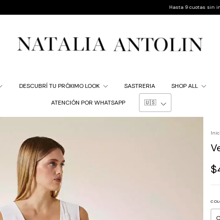
Hasta 9 cuotas sin interés | 10% d
DESCUBRÍ TU PRÓXIMO LOOK
SASTRERIA
SHOP ALL
ATENCIÓN POR WHATSAPP
Inic
V
$
COL