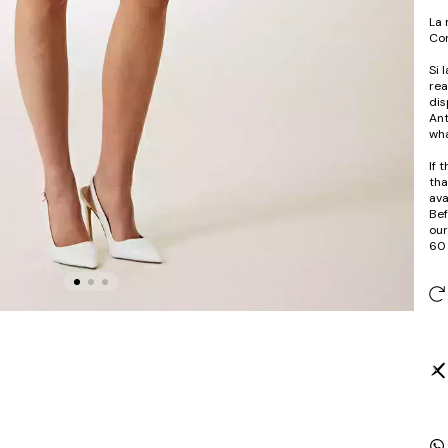
La 
Com
Si 
rea
dis
Ant
wha
If 
tha
ava
Bef
our
60 