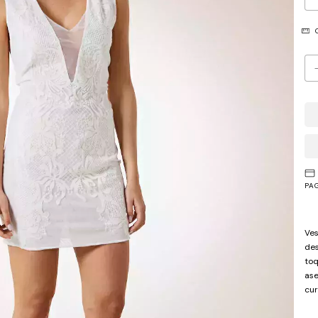
G
PA
Ves
des
toq
ase
cur