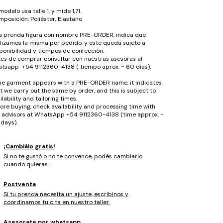
modelo usa talle 1, y mide 1,71.
posición: Poliéster, Elastano
la prenda figura con nombre PRE-ORDER, indica que
lizamos la misma por pedido, y este queda sujeto a
ponibilidad y tiempos de confección.
es de comprar consultar con nuestras asesoras al
tsapp +54 9112360-4138 ( tiempo aprox. ~ 60 días).
the garment appears with a PRE-ORDER name, it indicates
t we carry out the same by order, and this is subject to
ilability and tailoring times.
ore buying, check availability and processing time with
 advisors at WhatsApp +54 9112360-4138 (time approx. ~
days).
¡Cambiálo gratis!
Si no te gustó o no te convence, podés cambiarlo
cuando quieras.
Postventa
Si tu prenda necesita un ajuste, escribinos y
coordinamos tu cita en nuestro taller.
Asesorate por whatsapp