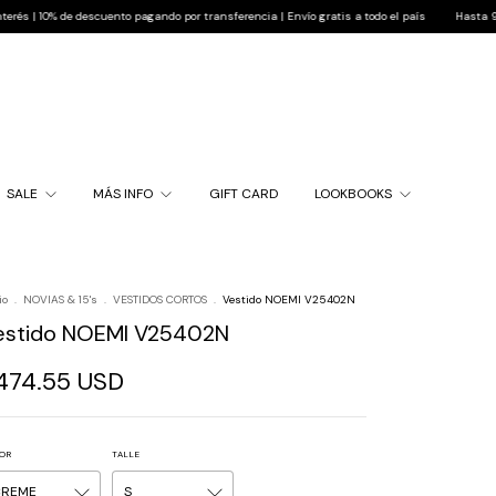
e descuento pagando por transferencia | Envío gratis a todo el país
Hasta 9 cuotas sin i
SALE
MÁS INFO
GIFT CARD
LOOKBOOKS
io
.
NOVIAS & 15's
.
VESTIDOS CORTOS
.
Vestido NOEMI V25402N
estido NOEMI V25402N
474.55 USD
OR
TALLE