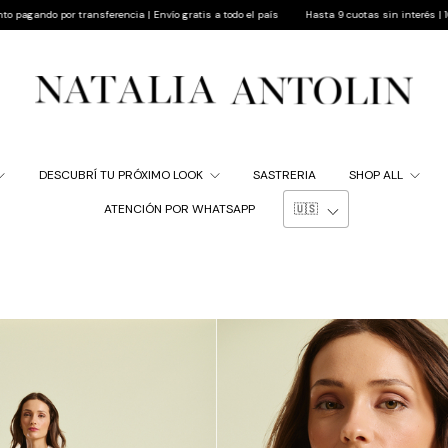
aís
Hasta 9 cuotas sin interés | 10% de descuento pagando por transferencia | Envío grat
DESCUBRÍ TU PRÓXIMO LOOK
SASTRERIA
SHOP ALL
ATENCIÓN POR WHATSAPP