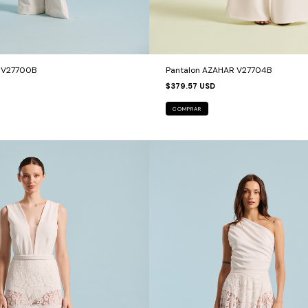
A V27700B
Pantalon AZAHAR V27704B
$379.57 USD
COMPRAR