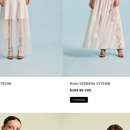
27524B
Body VERBENA V27518B
$289.86 USD
COMPRAR