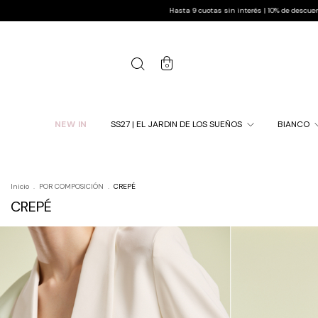
9 cuotas sin interés | 10% de descuento pagando por transferencia | Envío gratis a todo el p
0
NEW IN
SS27 | EL JARDIN DE LOS SUEÑOS
BIANCO
Inicio
.
POR COMPOSICIÓN
.
CREPÉ
CREPÉ