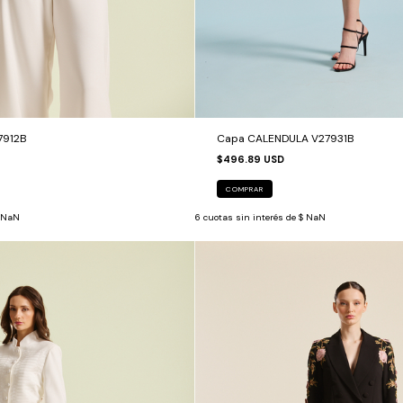
7912B
Capa CALENDULA V27931B
$496.89 USD
COMPRAR
 NaN
6
cuotas sin interés de
$ NaN