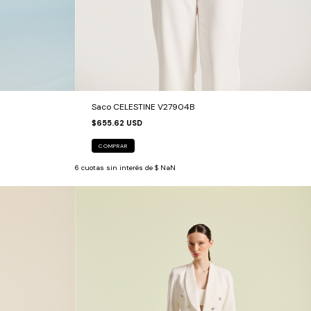
Saco CELESTINE V27904B
$655.62 USD
COMPRAR
6
cuotas sin interés de
$ NaN