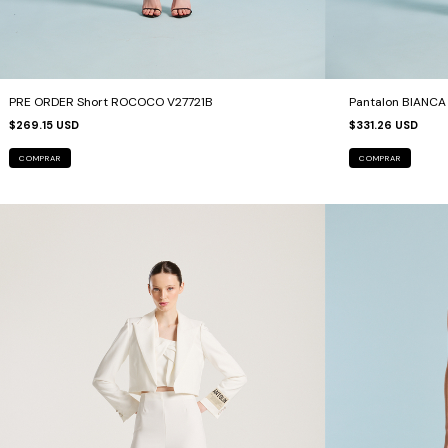
PRE ORDER Short ROCOCO V27721B
Pantalon BIANC
$269.15 USD
$331.26 USD
COMPRAR
COMPRAR