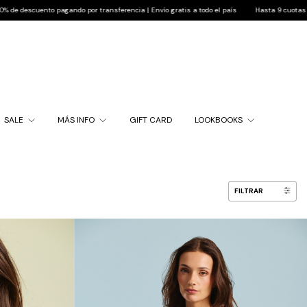
is a todo el país
Hasta 9 cuotas sin interés | 10% de descuento pagando por transferencia
SALE
MÁS INFO
GIFT CARD
LOOKBOOKS
FILTRAR