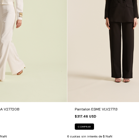
SA V27720B
Pantalon ESME VLV27713
$317.46 USD
COMPRAR
 NaN
6
cuotas sin interés de
$ NaN