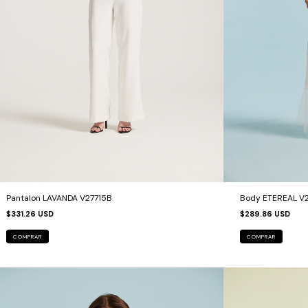
Pantalon LAVANDA V27715B
Body ETEREAL V
$331.26 USD
$289.86 USD
COMPRAR
COMPRAR