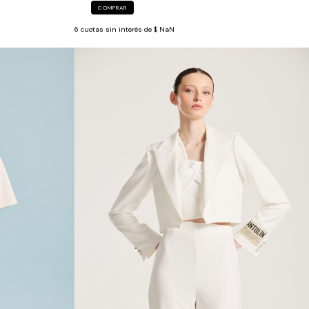
COMPRAR
6
cuotas sin interés de
$ NaN