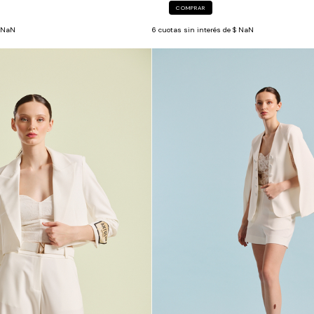
COMPRAR
 NaN
6
cuotas sin interés de
$ NaN