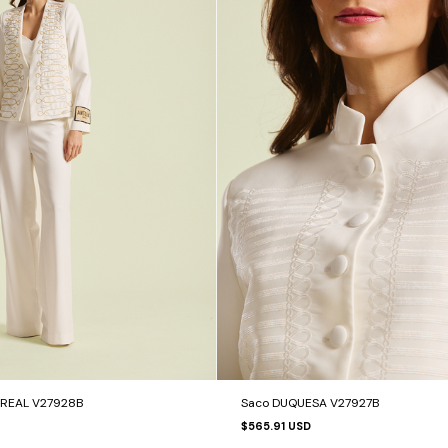
 REAL V27928B
Saco DUQUESA V27927B
$565.91 USD