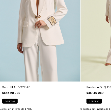
Saco LILAH V27914B
Pantalon DUQUE
$545.20 USD
$317.46 USD
COMPRAR
COMPRAR
uotas sin interés de
$ NaN
6
cuotas sin interés de
$