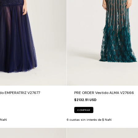
do EMPERATRIZ V27677
PRE ORDER Vestido ALMA V27666
$2132.51 USD
COMPRAR
 NaN
6
cuotas sin interés de
$ NaN