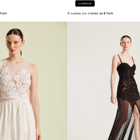
COMPRAR
 NaN
6
cuotas sin interés de
$ NaN