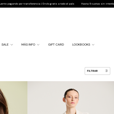
a | Envío gratis a todo el país
Hasta 9 cuotas sin interés | 10% de descuento pagando po
SALE
MÁS INFO
GIFT CARD
LOOKBOOKS
FILTRAR