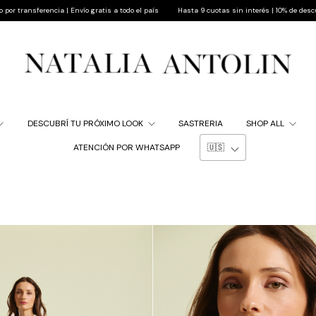
is a todo el país
Hasta 9 cuotas sin interés | 10% de descuento pagando por transferenci
DESCUBRÍ TU PRÓXIMO LOOK
SASTRERIA
SHOP ALL
ATENCIÓN POR WHATSAPP