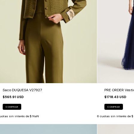
Saco DUQUESA V27927
PRE ORDER Vesti
$565.91 USD
$1718.43 USD
COMPRAR
COMPRAR
uotas sin interés de
$ NaN
6
cuotas sin interés de
$