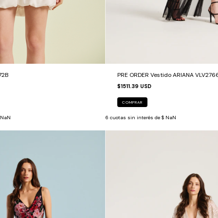
72B
PRE ORDER Vestido ARIANA VLV276
$1511.39 USD
COMPRAR
 NaN
6
cuotas sin interés de
$ NaN