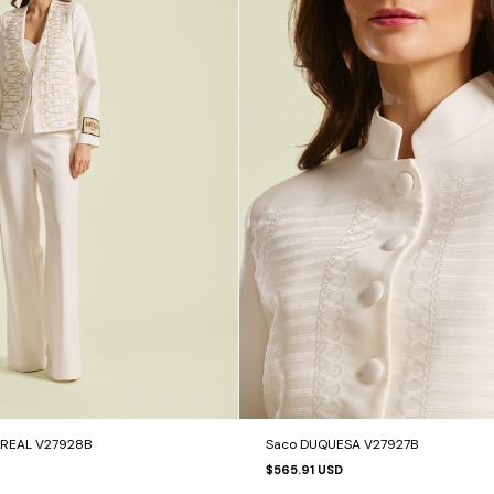
 REAL V27928B
Saco DUQUESA V27927B
$565.91 USD