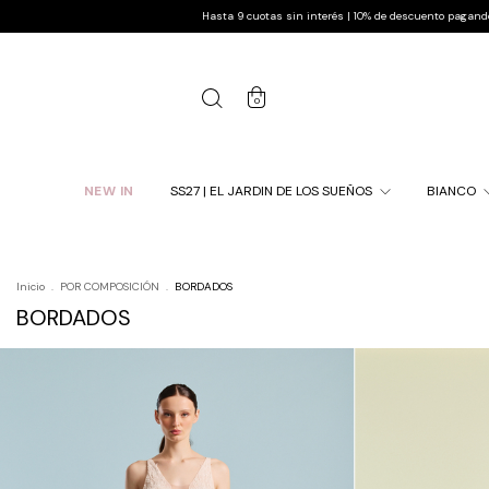
Hasta 9 cuotas sin interés | 10% de descuento pagando por transferencia | Envío grat
0
NEW IN
SS27 | EL JARDIN DE LOS SUEÑOS
BIANCO
Inicio
.
POR COMPOSICIÓN
.
BORDADOS
BORDADOS