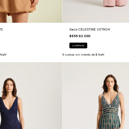
72
Saco CELESTINE V27904
$655.62 USD
COMPRAR
 NaN
6
cuotas sin interés de
$ NaN