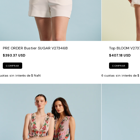
PRE ORDER Bustier SUGAR V27346B
Top BLOOM V273
$393.37 USD
$407.18 USD
COMPRAR
COMPRAR
uotas sin interés de
$ NaN
6
cuotas sin interés de
$