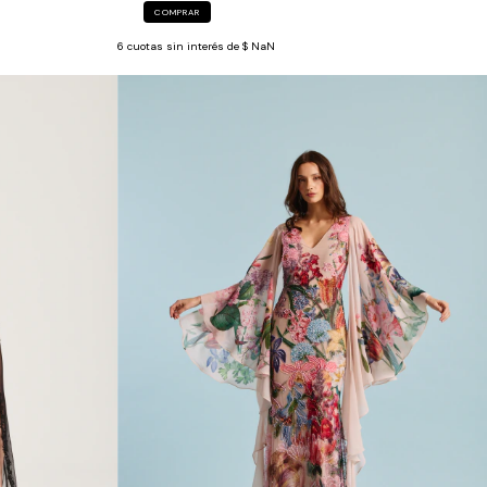
COMPRAR
6
cuotas sin interés de
$ NaN