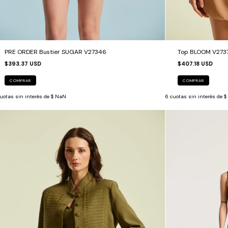
PRE ORDER Bustier SUGAR V27346
Top BLOOM V273
$393.37 USD
$407.18 USD
COMPRAR
COMPRAR
uotas sin interés de
$ NaN
6
cuotas sin interés de
$