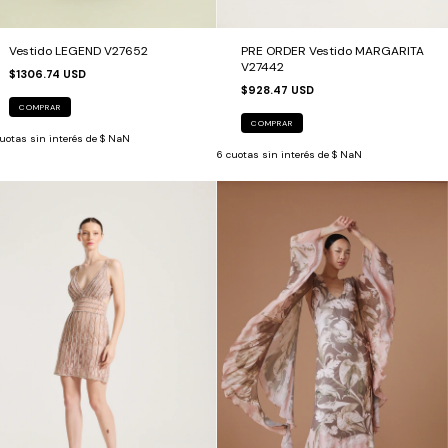
Vestido LEGEND V27652
PRE ORDER Vestido MARGARITA
V27442
$1306.74 USD
$928.47 USD
COMPRAR
COMPRAR
uotas sin interés de
$ NaN
6
cuotas sin interés de
$ NaN