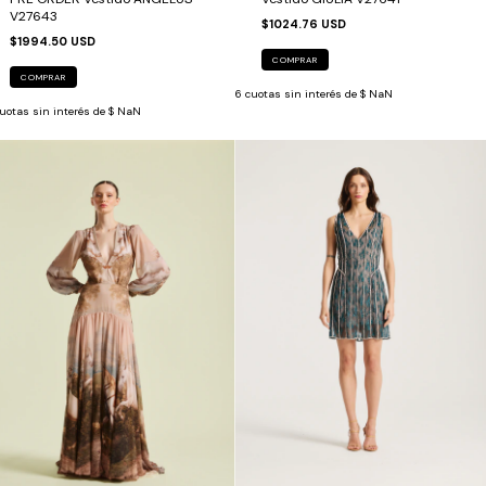
V27643
$1024.76 USD
$1994.50 USD
COMPRAR
COMPRAR
6
cuotas sin interés de
$ NaN
uotas sin interés de
$ NaN