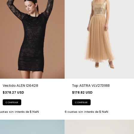
Top ASTRA VLV27318B
Vestido ALEN I26428
$178.82 USD
$378.27 USD
COMPRAR
COMPRAR
6
cuotas sin interés de
$ NaN
uotas sin interés de
$ NaN