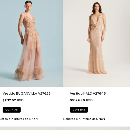
Vestido BUGANVILLA V27623
Vestido HALO V27648
$1712.52 USD
$1024.76 USD
COMPRAR
COMPRAR
uotas sin interés de
$ NaN
6
cuotas sin interés de
$ NaN