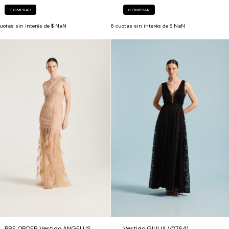
COMPRAR
COMPRAR
6
cuotas sin interés de
$ NaN
uotas sin interés de
$ NaN
PRE ORDER Vestido ANGELUS
Vestido GIULIA V27641