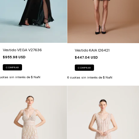
Vestido VEGA V27636
Vestido KAIA I26421
$955.98 USD
$447.04 USD
COMPRAR
COMPRAR
uotas sin interés de
$ NaN
6
cuotas sin interés de
$ NaN