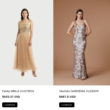
Falda SIBILA VLV27802
Vestido GARDENIA VLI26615
$653.37 USD
$887.21 USD
COMPRAR
COMPRAR