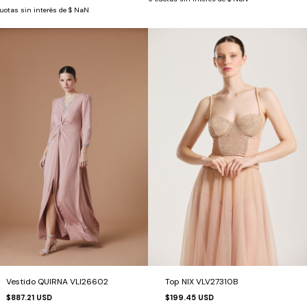
uotas sin interés de
$ NaN
Top NIX VLV27310B
Vestido QUIRNA VLI26602
$199.45 USD
$887.21 USD