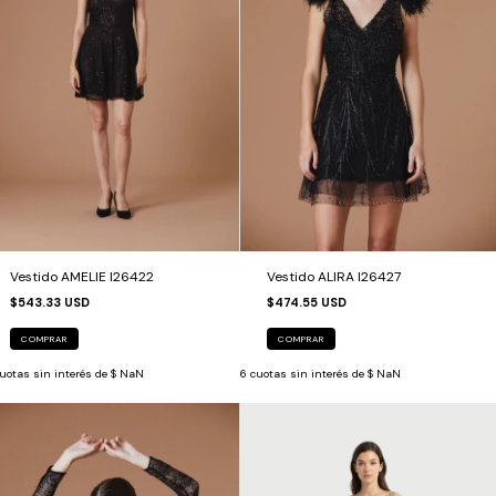
Vestido AMELIE I26422
Vestido ALIRA I26427
$543.33 USD
$474.55 USD
COMPRAR
COMPRAR
uotas sin interés de
$ NaN
6
cuotas sin interés de
$ NaN