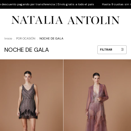
o por transferencia | Envío gratis a todo el país
Hasta 9 cuotas sin interés | 10% de des
Inicio
.
POR OCASIÓN
.
NOCHE DE GALA
NOCHE DE GALA
FILTRAR