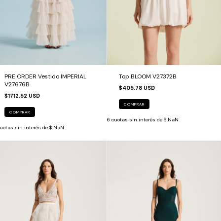
PRE ORDER Vestido IMPERIAL
Top BLOOM V27372B
V27676B
$405.78 USD
$1712.52 USD
COMPRAR
COMPRAR
6
cuotas sin interés de
$ NaN
uotas sin interés de
$ NaN