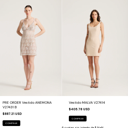
PRE ORDER Vestido ANEMONA
Vestido MALVA V27414
V27431 B
$405.78 USD
$887.21 USD
COMPRAR
COMPRAR
6
cuotas sin interés de
$ NaN