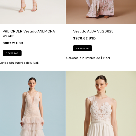
PRE ORDER Vestido ANEMONA
Vestido ALBA VLI26623
V27431
$976.62 USD
$887.21 USD
COMPRAR
COMPRAR
6
cuotas sin interés de
$ NaN
uotas sin interés de
$ NaN