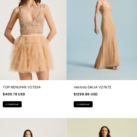
TOP NENUFAR V27334
Vestido DALIA V27672
$405.78 USD
$1299.86 USD
COMPRAR
COMPRAR