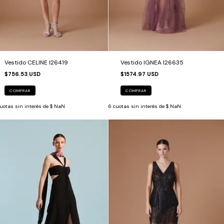
Vestido CELINE I26419
Vestido IGNEA I26635
$756.53 USD
$1574.97 USD
COMPRAR
COMPRAR
uotas sin interés de
$ NaN
6
cuotas sin interés de
$ NaN