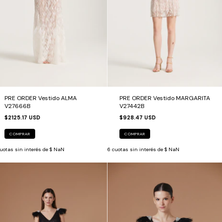
PRE ORDER Vestido ALMA
PRE ORDER Vestido MARGARITA
V27666B
V27442B
$2125.17 USD
$928.47 USD
COMPRAR
COMPRAR
uotas sin interés de
$ NaN
6
cuotas sin interés de
$ NaN