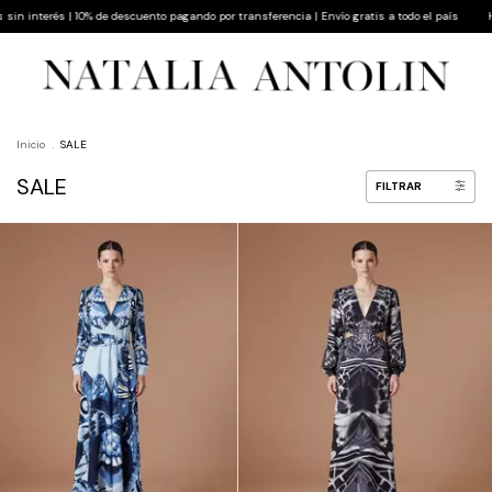
 descuento pagando por transferencia | Envío gratis a todo el país
Hasta 9 cuotas sin in
Inicio
.
SALE
SALE
FILTRAR