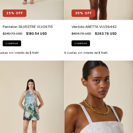
25
% OFF
35
% OFF
Pantalon SILVESTRE VLV26715
Vestido ANETTA VLV26442
$240.72 USD
$180.54 USD
$405.78 USD
$263.76 USD
COMPRAR
COMPRAR
uotas sin interés de
$ NaN
6
cuotas sin interés de
$ NaN