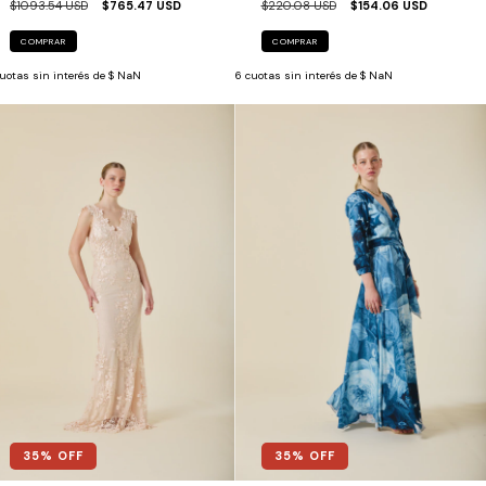
$1093.54 USD
$765.47 USD
$220.08 USD
$154.06 USD
COMPRAR
COMPRAR
uotas sin interés de
$ NaN
6
cuotas sin interés de
$ NaN
35
% OFF
35
% OFF