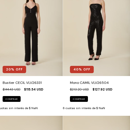
20
% OFF
40
% OFF
Bustier CECIL VLV26331
Mono CAMIL VLV26504
$144.43 USD
$115.54 USD
$213.20 USD
$127.92 USD
COMPRAR
COMPRAR
uotas sin interés de
$ NaN
6
cuotas sin interés de
$ NaN