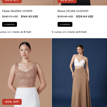
Falda VALERIA V25815
Blusa CELINA VLI25391
$240.72 USD
$144.43 USD
$199.45 USD
$129.64 USD
COMPRAR
COMPRAR
uotas sin interés de
$ NaN
6
cuotas sin interés de
$ NaN
40
% OFF