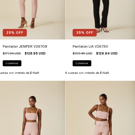
25
% OFF
35
% OFF
Pantalon JENIFER V26708
Pantalon LIA V26730
$171.94 USD
$128.95 USD
$199.45 USD
$129.64 USD
COMPRAR
COMPRAR
uotas sin interés de
$ NaN
6
cuotas sin interés de
$ NaN