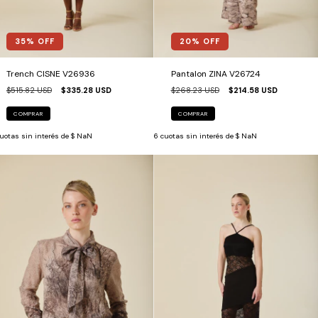
35
% OFF
20
% OFF
Trench CISNE V26936
Pantalon ZINA V26724
$515.82 USD
$335.28 USD
$268.23 USD
$214.58 USD
COMPRAR
COMPRAR
uotas sin interés de
$ NaN
6
cuotas sin interés de
$ NaN