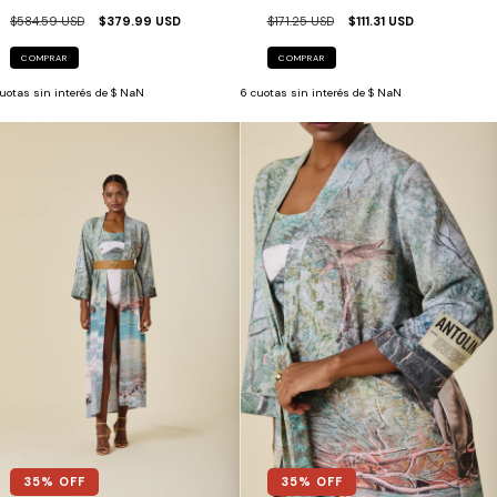
$584.59 USD
$379.99 USD
$171.25 USD
$111.31 USD
COMPRAR
COMPRAR
uotas sin interés de
$ NaN
6
cuotas sin interés de
$ NaN
35
% OFF
35
% OFF