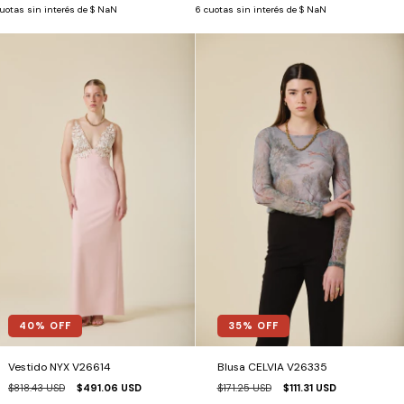
uotas sin interés de
$ NaN
6
cuotas sin interés de
$ NaN
40
% OFF
35
% OFF
Vestido NYX V26614
Blusa CELVIA V26335
$818.43 USD
$491.06 USD
$171.25 USD
$111.31 USD