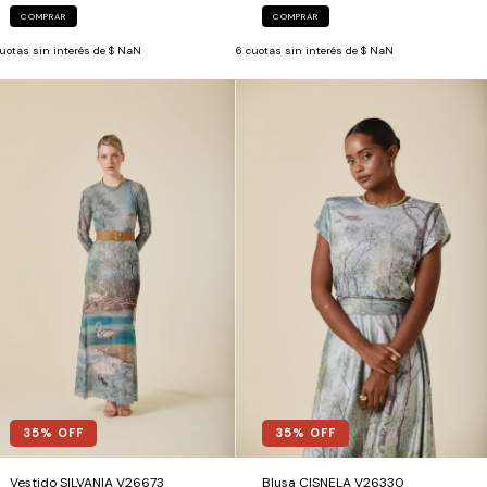
COMPRAR
COMPRAR
uotas sin interés de
$ NaN
6
cuotas sin interés de
$ NaN
35
% OFF
35
% OFF
Vestido SILVANIA V26673
Blusa CISNELA V26330