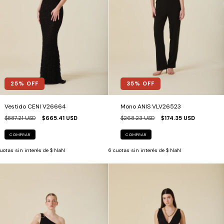
25
% OFF
35
% OFF
Vestido CENI V26664
Mono ANIS VLV26523
$887.21 USD
$665.41 USD
$268.23 USD
$174.35 USD
COMPRAR
COMPRAR
uotas sin interés de
$ NaN
6
cuotas sin interés de
$ NaN