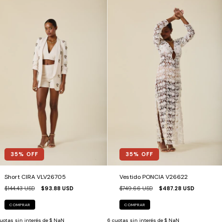
35
% OFF
35
% OFF
Short CIRA VLV26705
Vestido PONCIA V26622
$144.43 USD
$93.88 USD
$749.66 USD
$487.28 USD
COMPRAR
COMPRAR
uotas sin interés de
$ NaN
6
cuotas sin interés de
$ NaN