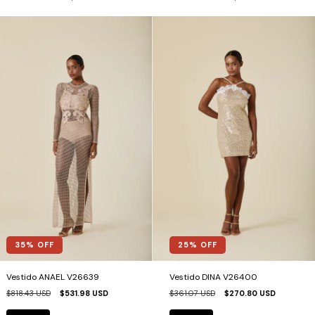
35
% OFF
25
% OFF
Vestido ANAEL V26639
Vestido DINA V26400
$818.43 USD
$531.98 USD
$361.07 USD
$270.80 USD