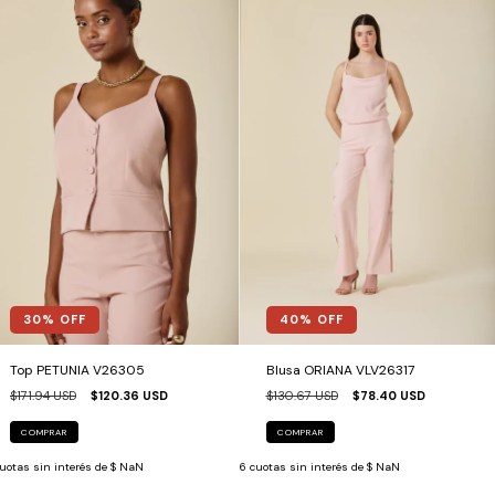
30
% OFF
40
% OFF
Top PETUNIA V26305
Blusa ORIANA VLV26317
$171.94 USD
$120.36 USD
$130.67 USD
$78.40 USD
COMPRAR
COMPRAR
uotas sin interés de
$ NaN
6
cuotas sin interés de
$ NaN