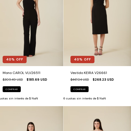
40
% OFF
40
% OFF
Mono CAROL VLV26511
Vestido KEIRA V26661
$309.49 USD
$185.69 USD
$447.04 USD
$268.23 USD
COMPRAR
COMPRAR
uotas sin interés de
$ NaN
6
cuotas sin interés de
$ NaN