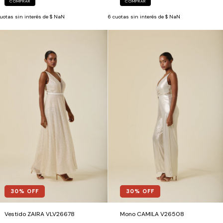
COMPRAR
COMPRAR
uotas sin interés de
$ NaN
6
cuotas sin interés de
$ NaN
30
% OFF
30
% OFF
Vestido ZAIRA VLV26678
Mono CAMILA V26508