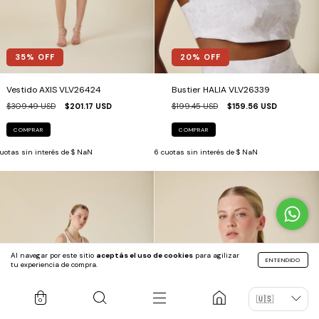
35
% OFF
20
% OFF
Vestido AXIS VLV26424
Bustier HALIA VLV26339
$309.49 USD
$201.17 USD
$199.45 USD
$159.56 USD
COMPRAR
COMPRAR
uotas sin interés de
$ NaN
6
cuotas sin interés de
$ NaN
Al navegar por este sitio
aceptás el uso de cookies
para agilizar
ENTENDIDO
tu experiencia de compra.
0