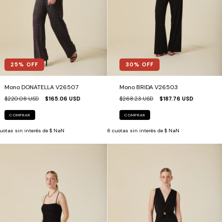
25
% OFF
30
% OFF
Mono DONATELLA V26507
Mono BRIDA V26503
$220.08 USD
$165.06 USD
$268.23 USD
$187.76 USD
COMPRAR
COMPRAR
uotas sin interés de
$ NaN
6
cuotas sin interés de
$ NaN