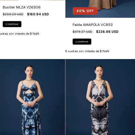
Bustier NILZA V26306
40
% OFF
$268.23 USD
$160.94 USD
Falda AMAPOLA VC853
COMPRAR
$378.27 USD
$226.96 USD
uotas sin interés de
$ NaN
COMPRAR
6
cuotas sin interés de
$ NaN