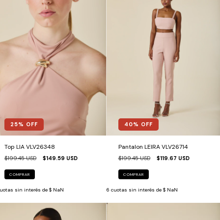
25
% OFF
40
% OFF
Top LIA VLV26348
Pantalon LEIRA VLV26714
$199.45 USD
$149.59 USD
$199.45 USD
$119.67 USD
COMPRAR
COMPRAR
uotas sin interés de
$ NaN
6
cuotas sin interés de
$ NaN