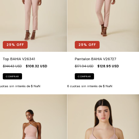
25
% OFF
25
% OFF
Top BAHIA V26341
Pantalon BAHIA V26727
$144.43 USD
$108.32 USD
$171.94 USD
$128.95 USD
COMPRAR
COMPRAR
uotas sin interés de
$ NaN
6
cuotas sin interés de
$ NaN