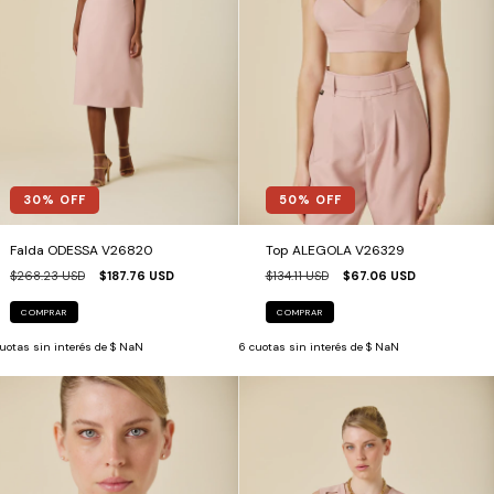
30
% OFF
50
% OFF
Falda ODESSA V26820
Top ALEGOLA V26329
$268.23 USD
$187.76 USD
$134.11 USD
$67.06 USD
COMPRAR
COMPRAR
uotas sin interés de
$ NaN
6
cuotas sin interés de
$ NaN