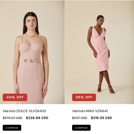
40
% OFF
35
% OFF
Vestido DOLCE VLV26433
Vestido MAVI V26641
$378.27 USD
$226.96 USD
$337 USD
$219.05 USD
COMPRAR
COMPRAR