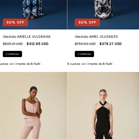
50
% OFF
50
% OFF
Vestido ARIELLE VLV26646
Vestido AMEL VLV26635
$825.31 USD
$412.65 USD
$756.53 USD
$378.27 USD
COMPRAR
COMPRAR
uotas sin interés de
$ NaN
6
cuotas sin interés de
$ NaN