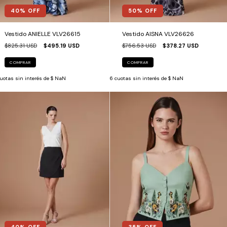
40
% OFF
50
% OFF
Vestido ANIELLE VLV26615
Vestido AISNA VLV26626
$825.31 USD
$495.19 USD
$756.53 USD
$378.27 USD
COMPRAR
COMPRAR
uotas sin interés de
$ NaN
6
cuotas sin interés de
$ NaN
40
% OFF
35
% OFF