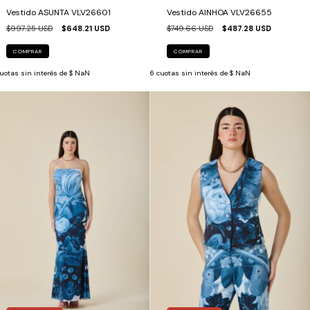
Vestido ASUNTA VLV26601
Vestido AINHOA VLV26655
$997.25 USD
$648.21 USD
$749.66 USD
$487.28 USD
COMPRAR
COMPRAR
uotas sin interés de
$ NaN
6
cuotas sin interés de
$ NaN