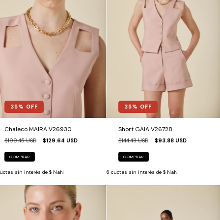
35
% OFF
35
% OFF
Chaleco MAIRA V26930
Short GAIA V26728
$199.45 USD
$129.64 USD
$144.43 USD
$93.88 USD
COMPRAR
COMPRAR
uotas sin interés de
$ NaN
6
cuotas sin interés de
$ NaN