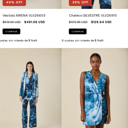
40
% OFF
35
% OFF
Vestido AIRENA VLV26653
Chaleco SILVESTRE VLV26915
$818.43 USD
$491.06 USD
$199.45 USD
$129.64 USD
COMPRAR
COMPRAR
uotas sin interés de
$ NaN
6
cuotas sin interés de
$ NaN