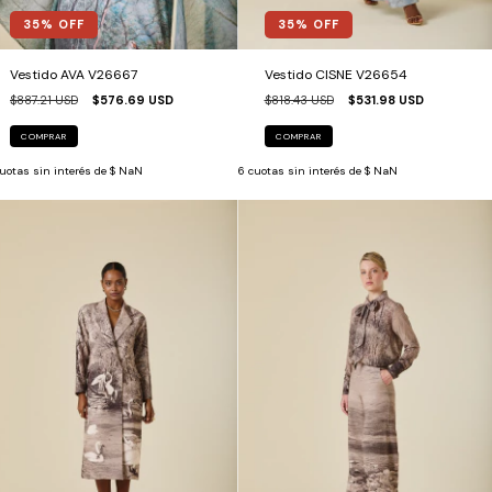
35
% OFF
35
% OFF
Vestido AVA V26667
Vestido CISNE V26654
$887.21 USD
$576.69 USD
$818.43 USD
$531.98 USD
COMPRAR
COMPRAR
uotas sin interés de
$ NaN
6
cuotas sin interés de
$ NaN