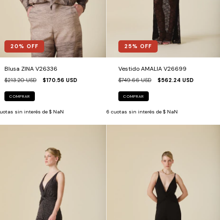
20
% OFF
25
% OFF
Blusa ZINA V26336
Vestido AMALIA V26699
$213.20 USD
$170.56 USD
$749.66 USD
$562.24 USD
COMPRAR
COMPRAR
uotas sin interés de
$ NaN
6
cuotas sin interés de
$ NaN