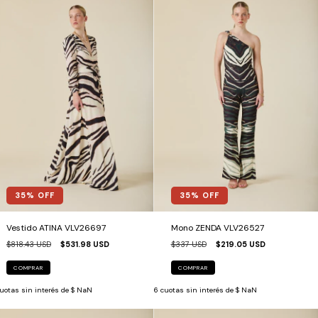
35
% OFF
35
% OFF
Vestido ATINA VLV26697
Mono ZENDA VLV26527
$818.43 USD
$531.98 USD
$337 USD
$219.05 USD
COMPRAR
COMPRAR
uotas sin interés de
$ NaN
6
cuotas sin interés de
$ NaN