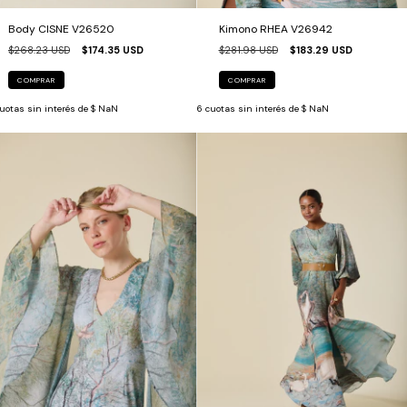
Body CISNE V26520
Kimono RHEA V26942
$268.23 USD
$174.35 USD
$281.98 USD
$183.29 USD
COMPRAR
COMPRAR
uotas sin interés de
$ NaN
6
cuotas sin interés de
$ NaN