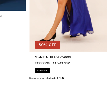
61
50
% OFF
Vestido MEREA VLV24609
$621.12 USD
$310.56 USD
COMPRAR
6
cuotas sin interés de
$ NaN