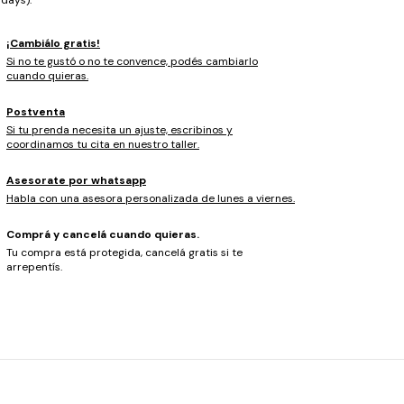
¡Cambiálo gratis!
Si no te gustó o no te convence, podés cambiarlo
cuando quieras.
Postventa
Si tu prenda necesita un ajuste, escribinos y
coordinamos tu cita en nuestro taller.
Asesorate por whatsapp
Habla con una asesora personalizada de lunes a viernes.
Comprá y cancelá cuando quieras.
Tu compra está protegida, cancelá gratis si te
arrepentís.