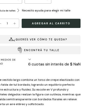
Necesito ayuda para elegir mi talle
uía de talles
¿QUERES VER CÓMO TE QUEDA?
ENCONTRÁ TU TALLE
MEDIOS DE
6
cuotas sin interés de
$ NaN
GO
e vestido largo combina un torso de crepe elastizado con
 falda de tul bordado, logrando un equilibrio perfecto
re estructura y fluidez. Su escote en V profundo y
teles delgados realzan la figura con sutileza, mientras que
falda semitransparente con bordados florales en relieve
rta un aire etéreo y sofisticado.