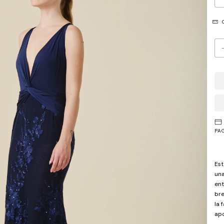
G
PA
Est
una
ent
bre
la 
apo