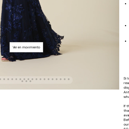
Si 
rea
dis
Ant
wha
If 
tha
ava
Bef
our
60 