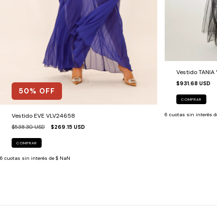
Vestido TANI
$931.68 USD
50
% OFF
COMPRAR
6
cuotas sin interés 
Vestido EVE VLV24658
$538.30 USD
$269.15 USD
COMPRAR
6
cuotas sin interés de
$ NaN