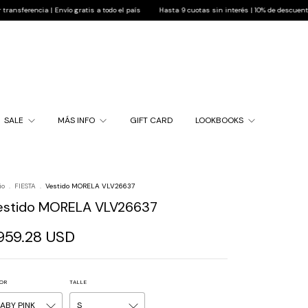
 | Envío gratis a todo el país
Hasta 9 cuotas sin interés | 10% de descuento pagando por
SALE
MÁS INFO
GIFT CARD
LOOKBOOKS
io
.
FIESTA
.
Vestido MORELA VLV26637
estido MORELA VLV26637
959.28 USD
OR
TALLE