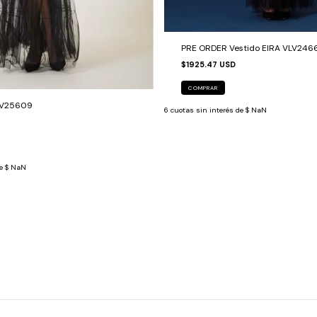
PRE ORDER Vestido EIRA VLV246
$1925.47 USD
COMPRAR
A V25609
6
cuotas sin interés de
$ NaN
de
$ NaN