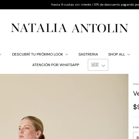
Hasta 9 cuotas sin interés | 10% de descuento pagando por transferencia
DESCUBRÍ TU PRÓXIMO LOOK
SASTRERIA
SHOP ALL
ATENCIÓN POR WHATSAPP
Inic
V
$
COL