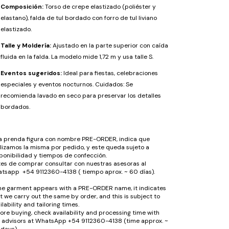
Composición:
Torso de crepe elastizado (poliéster y
elastano), falda de tul bordado con forro de tul liviano
elastizado.
Talle y Moldería:
Ajustado en la parte superior con caída
fluida en la falda. La modelo mide 1,72 m y usa talle S.
Eventos sugeridos:
Ideal para fiestas, celebraciones
especiales y eventos nocturnos. Cuidados: Se
recomienda lavado en seco para preservar los detalles
bordados.
la prenda figura con nombre PRE-ORDER, indica que
lizamos la misma por pedido, y este queda sujeto a
ponibilidad y tiempos de confección.
es de comprar consultar con nuestras asesoras al
tsapp +54 9112360-4138 ( tiempo aprox. ~ 60 días).
the garment appears with a PRE-ORDER name, it indicates
t we carry out the same by order, and this is subject to
ilability and tailoring times.
ore buying, check availability and processing time with
 advisors at WhatsApp +54 9112360-4138 (time approx. ~
days).