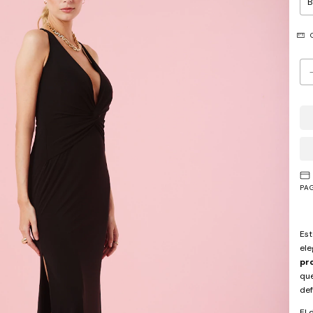
G
PA
Est
ele
pr
que
def
El 