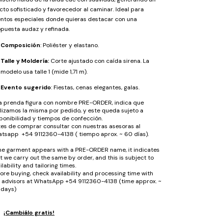
cto sofisticado y favorecedor al caminar. Ideal para
ntos especiales donde quieras destacar con una
puesta audaz y refinada.
Composición
: Poliéster y elastano.
Talle y Moldería:
Corte ajustado con caída sirena. La
modelo usa talle 1 (mide 1,71 m).
Evento sugerido
: Fiestas, cenas elegantes, galas.
la prenda figura con nombre PRE-ORDER, indica que
lizamos la misma por pedido, y este queda sujeto a
ponibilidad y tiempos de confección.
es de comprar consultar con nuestras asesoras al
tsapp +54 9112360-4138 ( tiempo aprox. ~ 60 días).
the garment appears with a PRE-ORDER name, it indicates
t we carry out the same by order, and this is subject to
ilability and tailoring times.
ore buying, check availability and processing time with
 advisors at WhatsApp +54 9112360-4138 (time approx. ~
 days)
¡Cambiálo gratis!