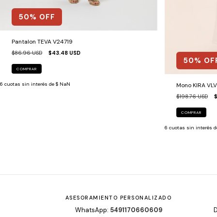
50
% OFF
Pantalon TEVA V24719
$86.96 USD
$43.48 USD
50
% OF
COMPRAR
6
cuotas sin interés de
$ NaN
Mono KIRA VL
$198.76 USD
COMPRAR
6
cuotas sin interés 
ASESORAMIENTO PERSONALIZADO
WhatsApp:
5491170660609
D