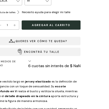
Necesito ayuda para elegir mi talle
uía de talles
¿QUERES VER CÓMO TE QUEDA?
ENCONTRÁ TU TALLE
MEDIOS DE
6
cuotas sin interés de
$ NaN
GO
e vestido largo en
jersey elastizado
es la definición de
gancia con un toque de sensualidad. Su
escote
ofundo en V
realza el busto y estiliza la silueta, mientras
 el
detalle drapeado en la cintura
aporta estructura y
ine la figura de manera armoniosa.
diseño fluido de la falda cae con suavidad, generando un