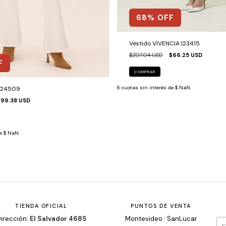
68
% OFF
Vestido VIVENCIA I23415
$207.04 USD
$66.25 USD
F
COMPRAR
6
cuotas sin interés de
$ NaN
V24509
$99.38 USD
de
$ NaN
TIENDA OFICIAL
PUNTOS DE VENTA
irección:
El Salvador 4685
Montevideo · SanLucar