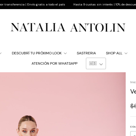
cia | Envío gratis a todo el país
Hasta 9 cuotas sin interés | 10% de descuento pagando p
DESCUBRÍ TU PRÓXIMO LOOK
SASTRERIA
SHOP ALL
ATENCIÓN POR WHATSAPP
Inic
V
$
COL