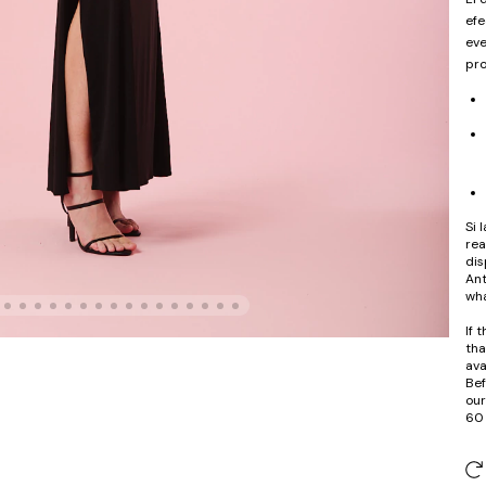
efe
eve
pro
Si 
rea
dis
Ant
wha
If 
tha
ava
Bef
our
60