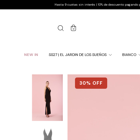
Hasta 9 cuotas sin interés | 10% de descuento pagando por transferen
0
NEW IN
SS27 | EL JARDIN DE LOS SUEÑOS
BIANCO
30
% OFF