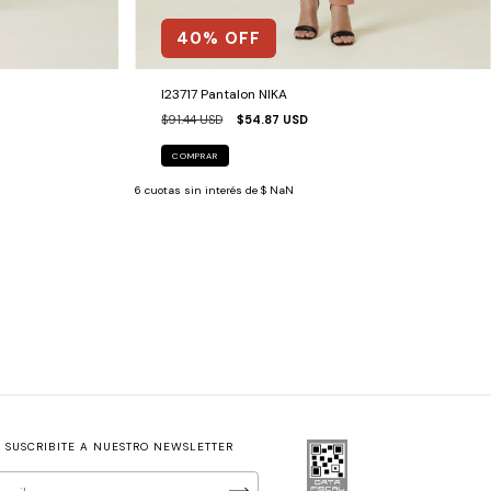
40
% OFF
I23717 Pantalon NIKA
$91.44 USD
$54.87 USD
COMPRAR
6
cuotas sin interés de
$ NaN
SUSCRIBITE A NUESTRO NEWSLETTER