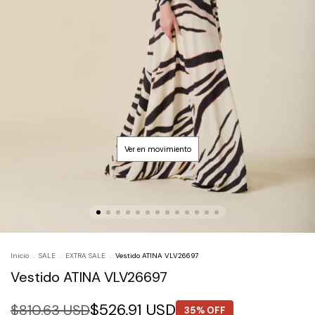
Inicio
.
SALE
.
EXTRA SALE
.
Vestido ATINA VLV26697
Vestido ATINA VLV26697
$526.91 USD
$810.63 USD
35% OFF