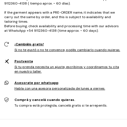
9112360-4138 ( tiempo aprox. ~ 60 días).
If the garment appears with a PRE-ORDER name, it indicates that we
carry out the same by order, and this is subject to availability and
tailoring times.
Before buying, check availability and processing time with our advisors
at WhatsApp +54 9112360-4138 (time approx. ~ 60 days).
¡Cambiálo gratis!
Si no te gustó o no te convence, podés cambiarlo cuando quieras.
Postventa
Si tu prenda necesita un ajuste, escribinos y coordinamos tu cita
en nuestro taller.
Asesorate por whatsapp
Habla con una asesora personalizada de lunes a viernes.
Comprá y cancelá cuando quieras.
Tu compra está protegida, cancelá gratis si te arrepentís.