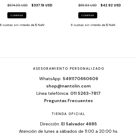
$674.39 USD
$337.19 USD
$85.83 USD
$42.92 USD
COMPRAR
COMPRAR
6
cuotas sin interés de
$ NaN
6
cuotas sin interés de
$ NaN
ASESORAMIENTO PERSONALIZADO
WhatsApp:
5491170660609
shop@nantolin.com
Línea telefónica:
011 5263-7817
Preguntas Frecuentes
TIENDA OFICIAL
Dirección:
El Salvador 4685
Atención de lunes a sábados de 11:00 a 20:00 hs.