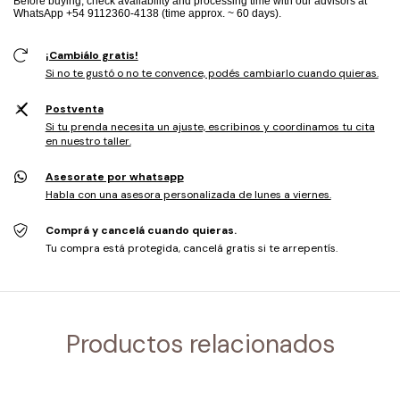
Before buying, check availability and processing time with our advisors at
WhatsApp +54 9112360-4138 (time approx. ~ 60 days).
¡Cambiálo gratis!
Si no te gustó o no te convence, podés cambiarlo cuando quieras.
Postventa
Si tu prenda necesita un ajuste, escribinos y coordinamos tu cita
en nuestro taller.
Asesorate por whatsapp
Habla con una asesora personalizada de lunes a viernes.
Comprá y cancelá cuando quieras.
Tu compra está protegida, cancelá gratis si te arrepentís.
Productos relacionados