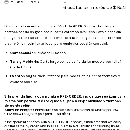
MEDIOS DE PAGO
6
cuotas sin interés de
$ NaN
Descubre el encanto de nuestro
Vestido ASTRID
, un vestido largo
confeccionado en gasa con nuestra estampa exclusiva. Este diseño sin
mangas y con espalda descubierta resalta tu elegancia. La falda añade
distinción y movimiento, ideal para cualquier ocasión especial.
Composición:
Poliéster, Elastano.
Talle y Moldería:
Corte largo con caída fluida. La modelo usa talle 1
(mide 1,71 m).
Eventos sugeridos:
Perfecto para bodas, galas, cenas formales o
eventos sociales.
Si la prenda figura con nombre PRE-ORDER, indica que realizamos la
misma por pedido, y este queda sujeto a disponibilidad y tiempos
de confección.
Antes de comprar consultar con nuestras asesoras al whatsapp +54
9112360-4138 ( tiempo aprox. ~ 60 días).
If the garment appears with a PRE-ORDER name, it indicates that we carry
out the same by order, and this is subject to availability and tailoring times.