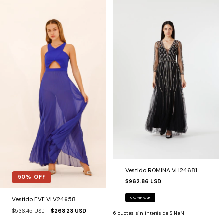
Vestido ROMINA VLI24681
50
% OFF
$962.86 USD
COMPRAR
Vestido EVE VLV24658
$536.45 USD
$268.23 USD
6
cuotas sin interés de
$ NaN