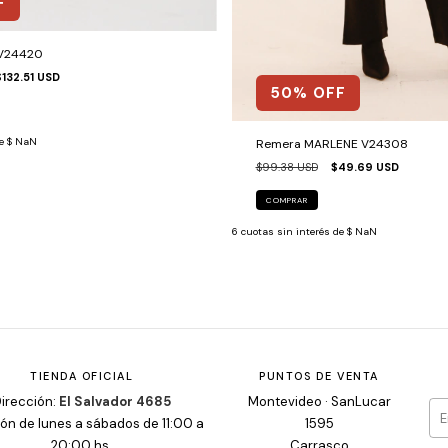
F
 V24420
$132.51 USD
50
% OFF
de
$ NaN
Remera MARLENE V24308
$99.38 USD
$49.69 USD
COMPRAR
6
cuotas sin interés de
$ NaN
TIENDA OFICIAL
PUNTOS DE VENTA
irección:
El Salvador 4685
Montevideo · SanLucar
ón de lunes a sábados de 11:00 a
1595
20:00 hs.
Carrasco