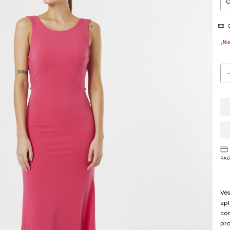
G
¡No
PA
Ves
apl
com
pro