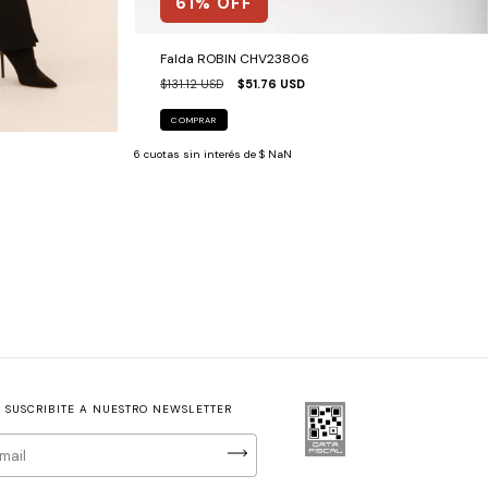
61
% OFF
Falda ROBIN CHV23806
$131.12 USD
$51.76 USD
COMPRAR
6
cuotas sin interés de
$ NaN
SUSCRIBITE A NUESTRO NEWSLETTER