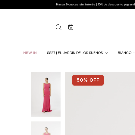
Hasta 9 cuotas sin interés | 10% de descuento pagando por transfer
0
NEW IN
SS27 | EL JARDIN DE LOS SUEÑOS
BIANCO
50
% OFF