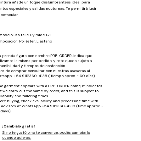
cintura añade un toque deslumbrantees ideal para
ntos especiales y salidas nocturnas. Te permitirá lucir
ectacular.
modelo usa talle 1, y mide 1,71.
posición: Poliéster, Elastano
la prenda figura con nombre PRE-ORDER, indica que
lizamos la misma por pedido, y este queda sujeto a
ponibilidad y tiempos de confección.
es de comprar consultar con nuestras asesoras al
tsapp +54 9112360-4138 ( tiempo aprox. ~ 60 días).
the garment appears with a PRE-ORDER name, it indicates
t we carry out the same by order, and this is subject to
ilability and tailoring times.
ore buying, check availability and processing time with
 advisors at WhatsApp +54 9112360-4138 (time approx. ~
days).
¡Cambiálo gratis!
Si no te gustó o no te convence, podés cambiarlo
cuando quieras.