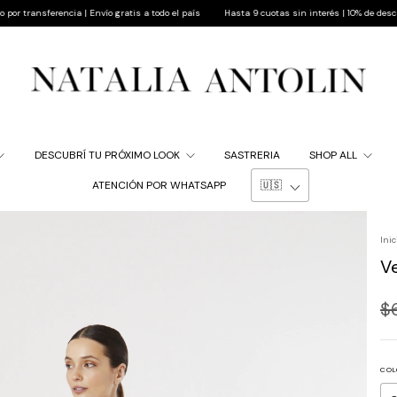
encia | Envío gratis a todo el país
Hasta 9 cuotas sin interés | 10% de descuento pagand
DESCUBRÍ TU PRÓXIMO LOOK
SASTRERIA
SHOP ALL
ATENCIÓN POR WHATSAPP
Inic
V
$
COL