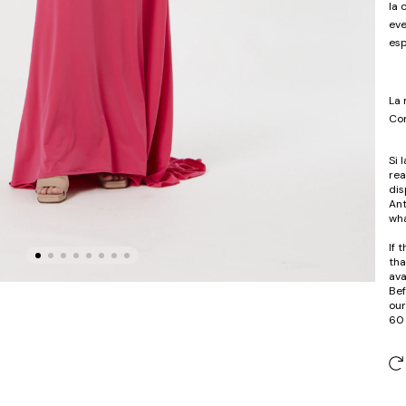
la 
eve
esp
La 
Com
Si 
rea
dis
Ant
wha
If 
tha
ava
Bef
our
60 