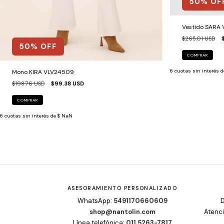
50
% OF
Vestido SARA
$265.01 USD
50
% OFF
COMPRAR
6
cuotas sin interés 
Mono KIRA VLV24509
$198.76 USD
$99.38 USD
COMPRAR
6
cuotas sin interés de
$ NaN
ASESORAMIENTO PERSONALIZADO
WhatsApp:
5491170660609
D
shop@nantolin.com
Atenci
Línea telefónica:
011 5263-7817