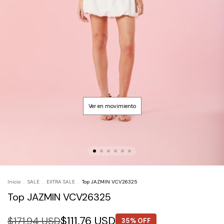
Inicio
.
SALE
.
EXTRA SALE
.
Top JAZMIN VCV26325
Top JAZMIN VCV26325
$111.76 USD
$171.94 USD
35% OFF