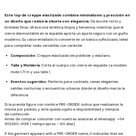
Este top de creppe elastizado combina minimalismo y precisión en
un diseño que realza la silueta con elegancia.
De escote recto y
breteles finos, ofrece una estética limpia y femenina, mientras que el
cierre desmontable en la espalda aporta un ajuste seguro con un guiño
moderno. Su calce entallado lo convierte en un básico sofisticado, ideal
para completar looks versátiles con carácter.
Composición:
Creppe elastizado de poliéster y elastano.
Talle y Moldería
: Corte al cuerpo con cierre en espalda. La modelo
mide 1,71 m y usa talle 1.
Eventos sugeridos:
Perfecto para cocktails, cenas elegantes,
salidas nocturnas o encuentros urbanos donde el diseño marca la
diferencia.
Si la prenda figura con nombre PRE-ORDER, indica que realizamos la
misma por pedido, y este queda sujeto a disponibilidad y tiempos
de confección.
Antes de comprar consultar con nuestras asesoras al whatsapp +54
9112360-4138 ( tiempo aprox. ~ 60 días).
If the garment appears with a PRE-ORDER name, it indicates that we