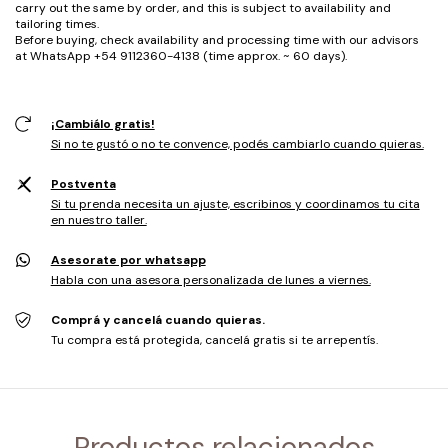
carry out the same by order, and this is subject to availability and
tailoring times.
Before buying, check availability and processing time with our advisors
at WhatsApp +54 9112360-4138 (time approx. ~ 60 days).
¡Cambiálo gratis!
Si no te gustó o no te convence, podés cambiarlo cuando quieras.
Postventa
Si tu prenda necesita un ajuste, escribinos y coordinamos tu cita
en nuestro taller.
Asesorate por whatsapp
Habla con una asesora personalizada de lunes a viernes.
Comprá y cancelá cuando quieras.
Tu compra está protegida, cancelá gratis si te arrepentís.
Productos relacionados