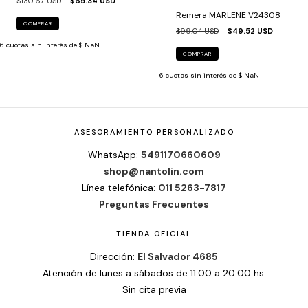
$130.67 USD
$65.34 USD
Remera MARLENE V24308
COMPRAR
$99.04 USD
$49.52 USD
6
cuotas sin interés de
$ NaN
COMPRAR
6
cuotas sin interés de
$ NaN
ASESORAMIENTO PERSONALIZADO
WhatsApp:
5491170660609
shop@nantolin.com
Línea telefónica:
011 5263-7817
Preguntas Frecuentes
TIENDA OFICIAL
Dirección:
El Salvador 4685
Atención de lunes a sábados de 11:00 a 20:00 hs.
Sin cita previa