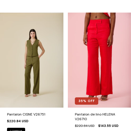
35
% OFF
Pantalon CISNE V26751
Pantalon de lino HELENA
V26710
$220.84 USD
$220.84 USD
$143.55 USD
COMPRAR