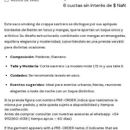
MEDIOS DE PAGO
6
cuotas sin interés de
$ NaN
Este saco smoking de creppe sastrero se distingue por sus apliques
bordados de Bambi en torso y mangas, que le aportan un toque único y
artístico. Su diseño estructurado, combinado con mangas arremangadas,
equilibra elegancia y modernidad, convirtiéndolo en una prenda versátil
para distintas ocasiones.
Composición:
Poliéster, Elastano.
Talle y Moldería:
Corte sastrero. La modelo mide 1,72 m y usa talle S.
Cuidados:
Se recomienda lavado en seco.
Eventos sugeridos:
Ideal para eventos urbanos, fiestas, reuniones
elegantes o looks de noche con un toque distintivo.
Si la prenda figura con nombre PRE-ORDER, indica que realizamos la
misma por pedido, y este queda sujeto a disponibilidad y tiempos
de confección.
Antes de comprar consultar con nuestras asesoras al whatsapp +54
9112360-4138 ( tiempo aprox. ~ 60 días).
If the garment appears with a PRE-ORDER name, it indicates that we