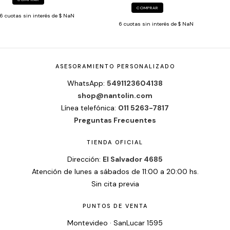
COMPRAR
6
cuotas sin interés de
$ NaN
6
cuotas sin interés de
$ NaN
ASESORAMIENTO PERSONALIZADO
WhatsApp:
5491123604138
shop@nantolin.com
Línea telefónica:
011 5263-7817
Preguntas Frecuentes
TIENDA OFICIAL
Dirección:
El Salvador 4685
Atención de lunes a sábados de 11:00 a 20:00 hs.
Sin cita previa
PUNTOS DE VENTA
Montevideo · SanLucar 1595