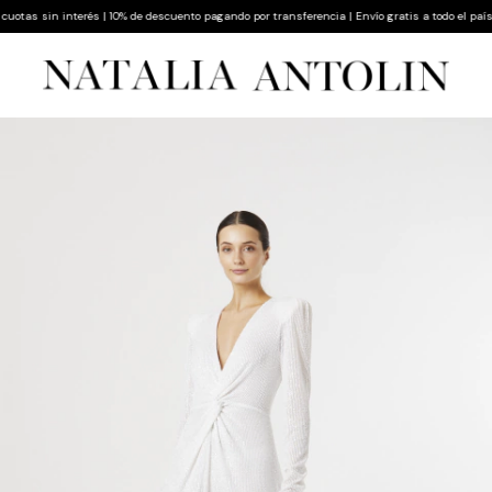
as sin interés | 10% de descuento pagando por transferencia | Envío gratis a todo el país