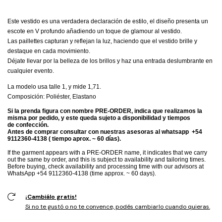
Este vestido es una verdadera declaración de estilo, el diseño presenta un
escote en V profundo añadiendo un toque de glamour al vestido.
Las paillettes capturan y reflejan la luz, haciendo que el vestido brille y
destaque en cada movimiento.
Déjate llevar por la belleza de los brillos y haz una entrada deslumbrante en
cualquier evento.
La modelo usa talle 1, y mide 1,71.
Composición: Poliéster, Elastano
Si la prenda figura con nombre PRE-ORDER, indica que realizamos la
misma por pedido, y este queda sujeto a disponibilidad y tiempos
de confección.
Antes de comprar consultar con nuestras asesoras al whatsapp +54
9112360-4138 ( tiempo aprox. ~ 60 días).
If the garment appears with a PRE-ORDER name, it indicates that we carry
out the same by order, and this is subject to availability and tailoring times.
Before buying, check availability and processing time with our advisors at
WhatsApp +54 9112360-4138 (time approx. ~ 60 days).
¡Cambiálo gratis!
Si no te gustó o no te convence, podés cambiarlo cuando quieras.