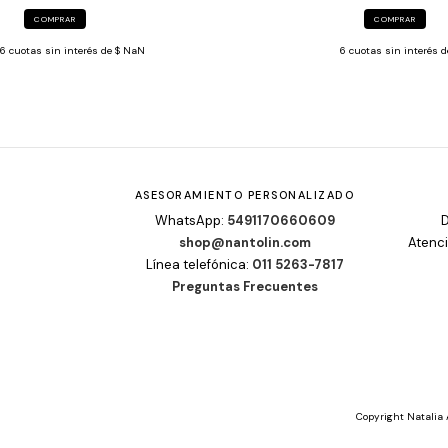
COMPRAR
COMPRAR
6
cuotas sin interés 
6
cuotas sin interés de
$ NaN
ASESORAMIENTO PERSONALIZADO
WhatsApp:
5491170660609
D
shop@nantolin.com
Atenci
Línea telefónica:
011 5263-7817
Preguntas Frecuentes
Copyright Natalia 