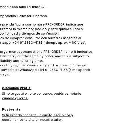
modelo usa talle 1, y mide 1,71.
posición: Poliéster, Elastano
la prenda figura con nombre PRE-ORDER, indica que
lizamos la misma por pedido, y este queda sujeto a
ponibilidad y tiempos de confección.
es de comprar consultar con nuestras asesoras al
tsapp +54 9112360-4138 ( tiempo aprox. ~ 60 días).
the garment appears with a PRE-ORDER name, it indicates
t we carry out the same by order, and this is subject to
ilability and tailoring times.
ore buying, check availability and processing time with
 advisors at WhatsApp +54 9112360-4138 (time approx. ~
days).
¡Cambiálo gratis!
Si no te gustó o no te convence, podés cambiarlo
cuando quieras.
Postventa
Si tu prenda necesita un ajuste, escribinos y
coordinamos tu cita en nuestro taller.