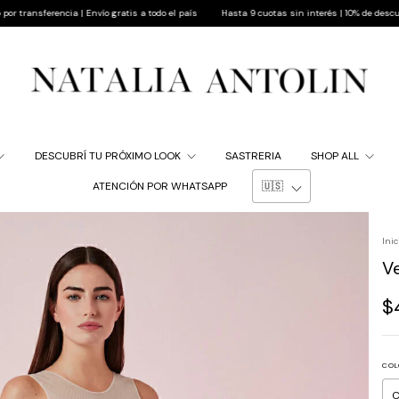
ncia | Envío gratis a todo el país
Hasta 9 cuotas sin interés | 10% de descuento pagando
DESCUBRÍ TU PRÓXIMO LOOK
SASTRERIA
SHOP ALL
ATENCIÓN POR WHATSAPP
Inic
V
$
COL