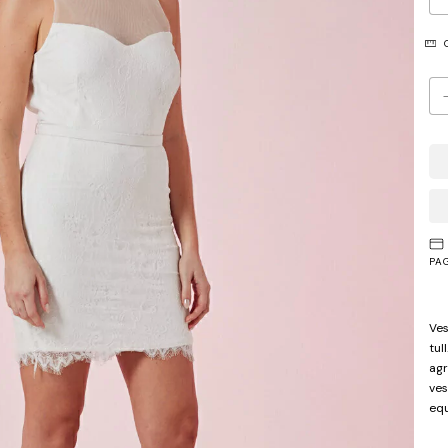
G
PA
Ves
tul
agr
ves
equ