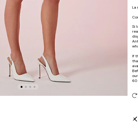
La 
Com
Si 
rea
dis
Ant
wha
If 
tha
ava
Bef
our
60 