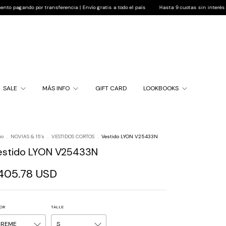
 por transferencia | Envío gratis a todo el país
Hasta 9 cuotas sin interés | 10% de des
SALE
MÁS INFO
GIFT CARD
LOOKBOOKS
io
.
NOVIAS & 15's
.
VESTIDOS CORTOS
.
Vestido LYON V25433N
estido LYON V25433N
405.78 USD
OR
TALLE