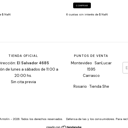
COMPRAR
de
$ NaN
6
cuotas sin interés de
$ NaN
TIENDA OFICIAL
PUNTOS DE VENTA
irección:
El Salvador 4685
Montevideo · SanLucar
ón de lunes a sábados de 11:00 a
1595
20:00 hs.
Carrasco
Sin cita previa
Rosario · Tienda She
Antolín - 2026. Todos los derechos reservados.
Defensa de las y los consumidores. Para re