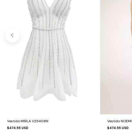
Vestido NOEM
Vestido MIRLA V25408N
$474.55 USD
$474.55 USD