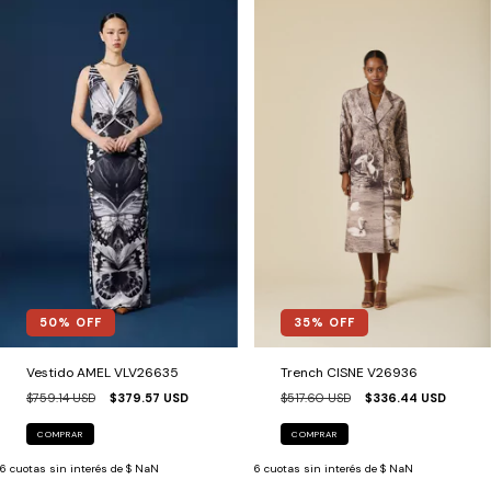
50
% OFF
35
% OFF
Vestido AMEL VLV26635
Trench CISNE V26936
$759.14 USD
$379.57 USD
$517.60 USD
$336.44 USD
COMPRAR
COMPRAR
6
cuotas sin interés de
$ NaN
6
cuotas sin interés de
$ NaN