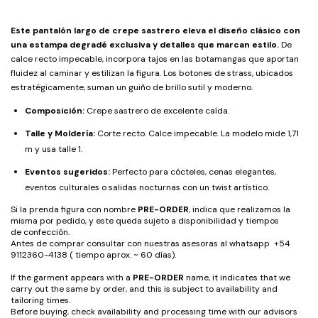
Este pantalón largo de crepe sastrero eleva el diseño clásico con
una estampa degradé exclusiva y detalles que marcan estilo.
De
calce recto impecable, incorpora tajos en las botamangas que aportan
fluidez al caminar y estilizan la figura. Los botones de strass, ubicados
estratégicamente, suman un guiño de brillo sutil y moderno.
Composición:
Crepe sastrero de excelente caída.
Talle y Moldería:
Corte recto. Calce impecable. La modelo mide 1,71
m y usa talle 1.
Eventos sugeridos:
Perfecto para cócteles, cenas elegantes,
eventos culturales o salidas nocturnas con un twist artístico.
Si la prenda figura con nombre
PRE-ORDER
, indica que realizamos la
misma por pedido, y este queda sujeto a disponibilidad y tiempos
de confección.
Antes de comprar consultar con nuestras asesoras al whatsapp +54
9112360-4138 ( tiempo aprox. ~ 60 días).
If the garment appears with a
PRE-ORDER
name, it indicates that we
carry out the same by order, and this is subject to availability and
tailoring times.
Before buying, check availability and processing time with our advisors