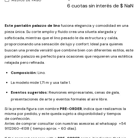
MEDIOS DE PAGO
6
cuotas sin interés de
$ NaN
Este pantalón palazzo de lino
fusiona elegancia y comodidad en una
pieza única. Su corte amplio y fluido crea una silueta alargada y
sofisticada, mientras que el lino pesado le da estructura y caída,
proporcionando una sensación de lujo y confort. Ideal para quienes
buscan una prenda versátil que combine bien con diferentes estilos, este
pantalón palazzo es perfecto para ocasiones que requieren una estética
relajada pero refinada.
Composición:
Lino.
La modelo mide 1,71 m y usa talle 1.
Eventos sugeridos:
Reuniones empresariales, cenas de gala,
presentaciones de arte y eventos formales al aire libre.
Si la prenda figura con nombre
PRE-ORDER
, indica que realizamos la
misma por pedido, y este queda sujeto a disponibilidad y tiempos
de confección.
Antes de comprar consultar con nuestras asesoras al whatsapp +54
9112360-4138 ( tiempo aprox. ~ 60 días).