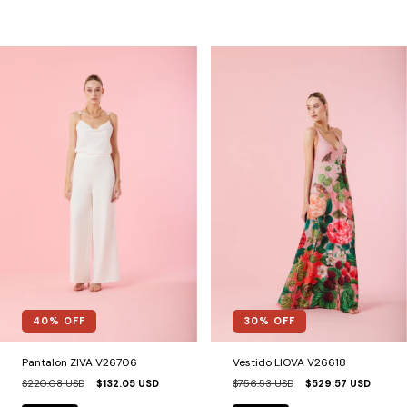
40
% OFF
30
% OFF
Pantalon ZIVA V26706
Vestido LIOVA V26618
$220.08 USD
$132.05 USD
$756.53 USD
$529.57 USD