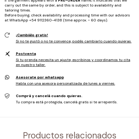
If the garment appears with a
PRE-ORDER
name, it indicates that we
carry out the same by order, and this is subject to availability and
tailoring times.
Before buying, check availability and processing time with our advisors
at WhatsApp +54 9112360-4138 (time approx. ~ 60 days).
¡Cambiálo gratis!
Si no te gustó o no te convence, podés cambiarlo cuando quieras.
Postventa
Si tu prenda necesita un ajuste, escribinos y coordinamos tu cita
en nuestro taller.
Asesorate por whatsapp
Habla con una asesora personalizada de lunes a viernes.
Comprá y cancelá cuando quieras.
Tu compra está protegida, cancelá gratis si te arrepentís.
Productos relacionados