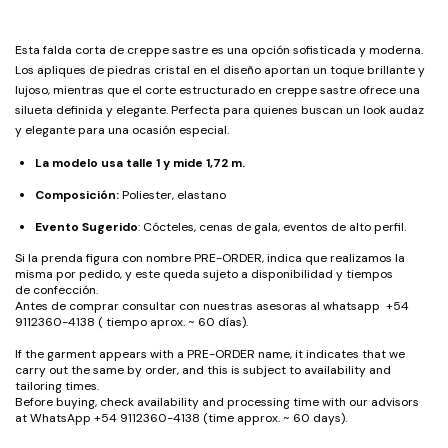
Esta falda corta de creppe sastre es una opción sofisticada y moderna.
Los apliques de piedras cristal en el diseño aportan un toque brillante y
lujoso, mientras que el corte estructurado en creppe sastre ofrece una
silueta definida y elegante. Perfecta para quienes buscan un look audaz
y elegante para una ocasión especial.
La modelo usa talle 1 y mide 1,72 m.
Composición:
Poliester, elastano
Evento Sugerido
: Cócteles, cenas de gala, eventos de alto perfil.
Si la prenda figura con nombre PRE-ORDER, indica que realizamos la
misma por pedido, y este queda sujeto a disponibilidad y tiempos
de confección.
Antes de comprar consultar con nuestras asesoras al whatsapp +54
9112360-4138 ( tiempo aprox. ~ 60 días).
If the garment appears with a PRE-ORDER name, it indicates that we
carry out the same by order, and this is subject to availability and
tailoring times.
Before buying, check availability and processing time with our advisors
at WhatsApp +54 9112360-4138 (time approx. ~ 60 days).