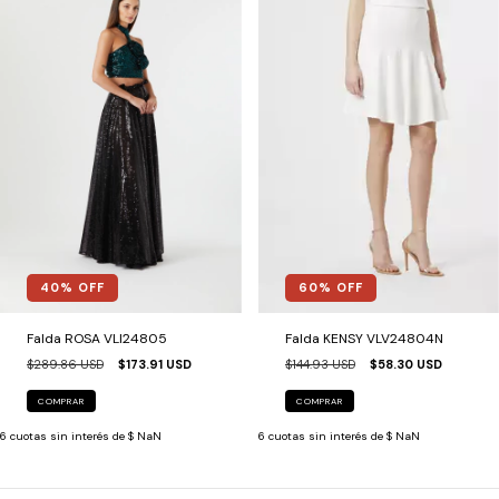
40
% OFF
60
% OFF
Falda ROSA VLI24805
Falda KENSY VLV24804N
$289.86 USD
$173.91 USD
$144.93 USD
$58.30 USD
COMPRAR
COMPRAR
6
cuotas sin interés de
$ NaN
6
cuotas sin interés de
$ NaN