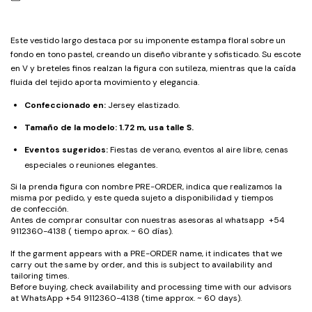
Este vestido largo destaca por su imponente estampa floral sobre un
fondo en tono pastel, creando un diseño vibrante y sofisticado. Su escote
en V y breteles finos realzan la figura con sutileza, mientras que la caída
fluida del tejido aporta movimiento y elegancia.
Confeccionado en:
Jersey elastizado.
Tamaño de la modelo: 1.72 m, usa talle S.
Eventos sugeridos:
Fiestas de verano, eventos al aire libre, cenas
especiales o reuniones elegantes.
Si la prenda figura con nombre PRE-ORDER, indica que realizamos la
misma por pedido, y este queda sujeto a disponibilidad y tiempos
de confección.
Antes de comprar consultar con nuestras asesoras al whatsapp +54
9112360-4138 ( tiempo aprox. ~ 60 días).
If the garment appears with a PRE-ORDER name, it indicates that we
carry out the same by order, and this is subject to availability and
tailoring times.
Before buying, check availability and processing time with our advisors
at WhatsApp +54 9112360-4138 (time approx. ~ 60 days).