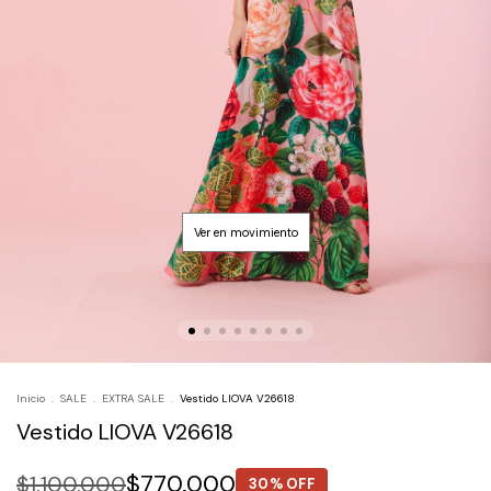
Inicio
.
SALE
.
EXTRA SALE
.
Vestido LIOVA V26618
Vestido LIOVA V26618
$770.000
$1.100.000
30% OFF