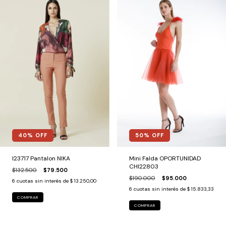
50
% OFF
40
% OFF
Mini Falda OPORTUNIDAD
I23717 Pantalon NIKA
CHI22803
$132.500
$79.500
$190.000
$95.000
6
cuotas sin interés de
$ 13.250,00
6
cuotas sin interés de
$ 15.833,33
COMPRAR
COMPRAR