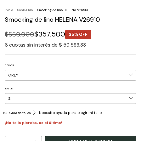
Inicio
.
SASTRERIA
.
Smocking de lino HELENA V26910
Smocking de lino HELENA V26910
$357.500
$550.000
35% OFF
6
cuotas sin interés de
$ 59.583,33
COLOR
TALLE
Necesito ayuda para elegir mi talle
Guía de talles
¡No te lo pierdas, es el último!