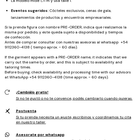
La modelo mide 1,71 m y usa talle 1.
Eventos sugeridos:
Cócteles exclusivos, cenas de gala,
lanzamientos de productos y encuentros empresariales.
Si la prenda figura con nombre PRE-ORDER, indica que realizamos la
misma por pedido, y este queda sujeto a disponibilidad y tiempos
de confección.
Antes de comprar consultar con nuestras asesoras al whatsapp +54
9112360-4138 ( tiempo aprox. ~ 60 días).
If the garment appears with a PRE-ORDER name, it indicates that we
carry out the same by order, and this is subject to availability and
tailoring times.
Before buying, check availability and processing time with our advisors
at WhatsApp +54 9112360-4138 (time approx. ~ 60 days).
¡Cambiálo gratis!
Si no te gustó o no te convence, podés cambiarlo cuando quieras.
Postventa
Si tu prenda necesita un ajuste, escribinos y coordinamos tu cita
en nuestro taller.
Asesorate por whatsapp