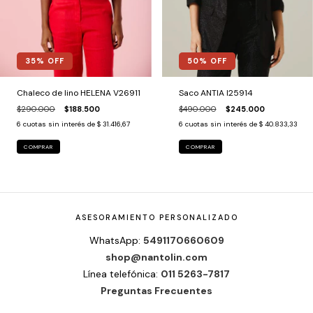
50
% OFF
35
% OFF
Saco ANTIA I25914
Chaleco de lino HELENA V26911
$490.000
$245.000
$290.000
$188.500
6
cuotas sin interés de
$ 40.833,33
6
cuotas sin interés de
$ 31.416,67
COMPRAR
COMPRAR
ASESORAMIENTO PERSONALIZADO
WhatsApp:
5491170660609
shop@nantolin.com
Línea telefónica:
011 5263-7817
Preguntas Frecuentes