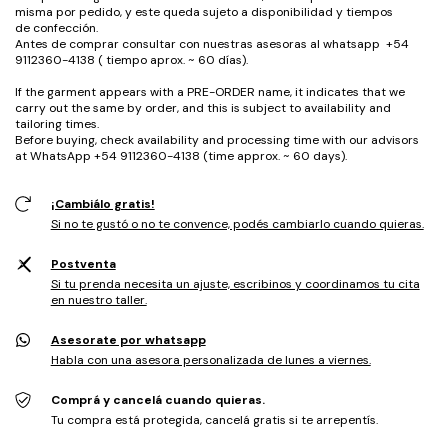
misma por pedido, y este queda sujeto a disponibilidad y tiempos
de confección.
Antes de comprar consultar con nuestras asesoras al whatsapp +54
9112360-4138 ( tiempo aprox. ~ 60 días).
If the garment appears with a PRE-ORDER name, it indicates that we
carry out the same by order, and this is subject to availability and
tailoring times.
Before buying, check availability and processing time with our advisors
at WhatsApp +54 9112360-4138 (time approx. ~ 60 days).
¡Cambiálo gratis!
Si no te gustó o no te convence, podés cambiarlo cuando quieras.
Postventa
Si tu prenda necesita un ajuste, escribinos y coordinamos tu cita
en nuestro taller.
Asesorate por whatsapp
Habla con una asesora personalizada de lunes a viernes.
Comprá y cancelá cuando quieras.
Tu compra está protegida, cancelá gratis si te arrepentís.