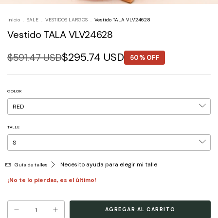
Inicio
.
SALE
.
VESTIDOS LARGOS
.
Vestido TALA VLV24628
Vestido TALA VLV24628
$295.74 USD
$591.47 USD
50% OFF
COLOR
TALLE
Necesito ayuda para elegir mi talle
Guía de talles
¡No te lo pierdas, es el último!