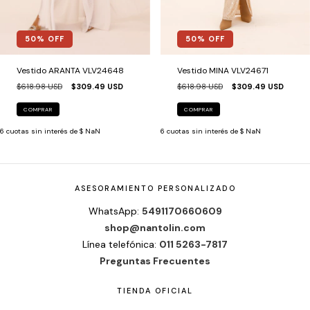
50
% OFF
50
% OFF
Vestido MINA VLV24671
Vestido ARANTA VLV24648
$618.98 USD
$309.49 USD
$618.98 USD
$309.49 USD
COMPRAR
COMPRAR
6
cuotas sin interés de
$ NaN
6
cuotas sin interés de
$ NaN
ASESORAMIENTO PERSONALIZADO
WhatsApp:
5491170660609
shop@nantolin.com
Línea telefónica:
011 5263-7817
Preguntas Frecuentes
TIENDA OFICIAL