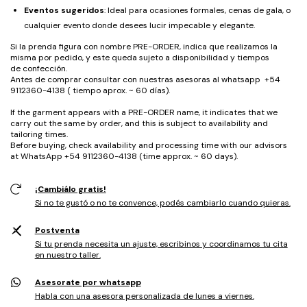
Eventos sugeridos
: Ideal para ocasiones formales, cenas de gala, o
cualquier evento donde desees lucir impecable y elegante.
Si la prenda figura con nombre PRE-ORDER, indica que realizamos la
misma por pedido, y este queda sujeto a disponibilidad y tiempos
de confección.
Antes de comprar consultar con nuestras asesoras al whatsapp +54
9112360-4138 ( tiempo aprox. ~ 60 días).
If the garment appears with a PRE-ORDER name, it indicates that we
carry out the same by order, and this is subject to availability and
tailoring times.
Before buying, check availability and processing time with our advisors
at WhatsApp +54 9112360-4138 (time approx. ~ 60 days).
¡Cambiálo gratis!
Si no te gustó o no te convence, podés cambiarlo cuando quieras.
Postventa
Si tu prenda necesita un ajuste, escribinos y coordinamos tu cita
en nuestro taller.
Asesorate por whatsapp
Habla con una asesora personalizada de lunes a viernes.