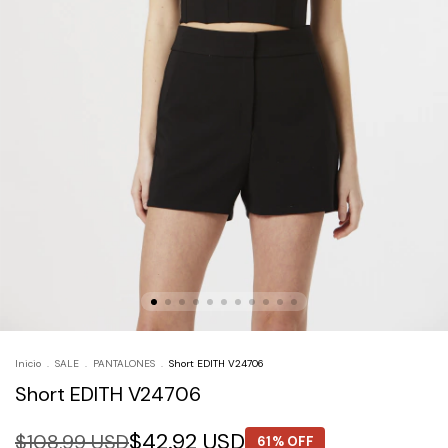
Inicio
.
SALE
.
PANTALONES
.
Short EDITH V24706
Short EDITH V24706
$42.92 USD
$108.99 USD
61% OFF