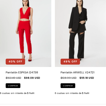
40
% OFF
49
% OFF
Pantalón ESPIGA I24738
Pantalón ARWELL V24721
$163.49 USD
$98.09 USD
$108.99 USD
$55.18 USD
COMPRAR
COMPRAR
6
cuotas sin interés de
$ NaN
6
cuotas sin interés de
$ NaN