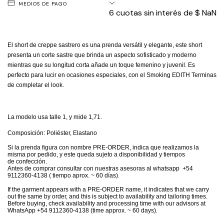
MEDIOS DE PAGO
6
cuotas sin interés de
$ NaN
El short de creppe sastrero es una prenda versátil y elegante, este short
presenta un corte sastre que brinda un aspecto sofisticado y moderno
mientras que su longitud corta añade un toque femenino y juvenil. Es
perfecto para lucir en ocasiones especiales, con el
Smoking EDITH
Terminas
de completar el look.
La modelo usa talle 1, y mide 1,71.
Composición: Poliéster, Elastano
Si la prenda figura con nombre PRE-ORDER, indica que realizamos la
misma por pedido, y este queda sujeto a disponibilidad y tiempos
de confección.
Antes de comprar consultar con nuestras asesoras al whatsapp +54
9112360-4138 ( tiempo aprox. ~ 60 días).
If the garment appears with a PRE-ORDER name, it indicates that we carry
out the same by order, and this is subject to availability and tailoring times.
Before buying, check availability and processing time with our advisors at
WhatsApp +54 9112360-4138 (time approx. ~ 60 days).