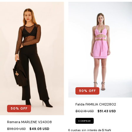
50
% OFF
Falda FAMILIA CHI22802
50
% OFF
$102.18 USD
$51.43 USD
COMPRAR
Remera MARLENE V24308
$98.09 USD
$49.05 USD
6
cuotas sin interés de
$ NaN