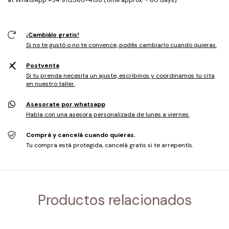
at WhatsApp +54 9112360-4138 (time approx. ~ 60 days).
¡Cambiálo gratis!
Si no te gustó o no te convence, podés cambiarlo cuando quieras.
Postventa
Si tu prenda necesita un ajuste, escribinos y coordinamos tu cita
en nuestro taller.
Asesorate por whatsapp
Habla con una asesora personalizada de lunes a viernes.
Comprá y cancelá cuando quieras.
Tu compra está protegida, cancelá gratis si te arrepentís.
Productos relacionados