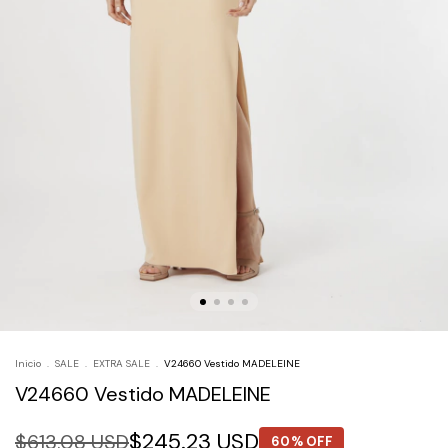
Inicio
.
SALE
.
EXTRA SALE
.
V24660 Vestido MADELEINE
V24660 Vestido MADELEINE
$245.23 USD
$613.08 USD
60% OFF