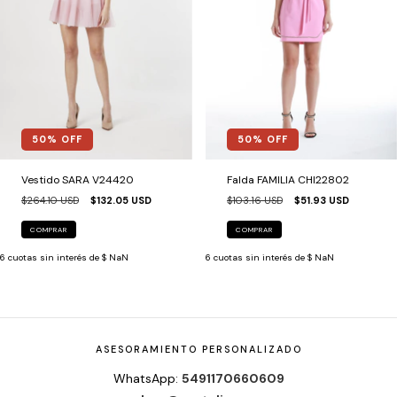
50
% OFF
50
% OFF
Falda FAMILIA CHI22802
Vestido SARA V24420
$103.16 USD
$51.93 USD
$264.10 USD
$132.05 USD
COMPRAR
COMPRAR
6
cuotas sin interés de
$ NaN
6
cuotas sin interés de
$ NaN
ASESORAMIENTO PERSONALIZADO
WhatsApp:
5491170660609