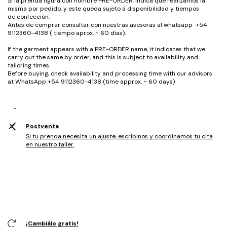
Si la prenda figura con nombre PRE-ORDER, indica que realizamos la
misma por pedido, y este queda sujeto a disponibilidad y tiempos
de confección.
Antes de comprar consultar con nuestras asesoras al whatsapp +54
9112360-4138 ( tiempo aprox. ~ 60 días).
If the garment appears with a PRE-ORDER name, it indicates that we
carry out the same by order, and this is subject to availability and
tailoring times.
Before buying, check availability and processing time with our advisors
at WhatsApp +54 9112360-4138 (time approx. ~ 60 days)
Postventa
Si tu prenda necesita un ajuste, escribinos y coordinamos tu cita
en nuestro taller.
¡Cambiálo gratis!