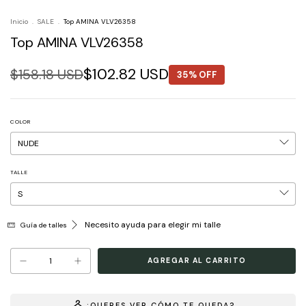
Inicio
.
SALE
.
Top AMINA VLV26358
Top AMINA VLV26358
$102.82 USD
$158.18 USD
35% OFF
COLOR
TALLE
Necesito ayuda para elegir mi talle
Guía de talles
¿QUERES VER CÓMO TE QUEDA?