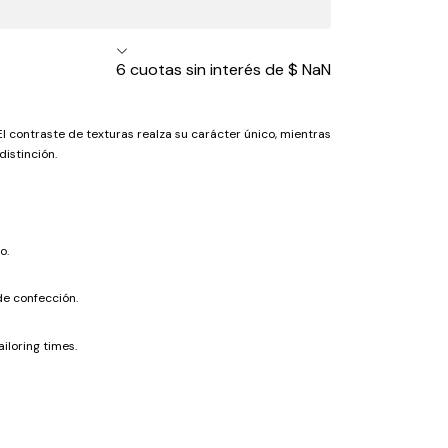
6
cuotas sin interés de
$ NaN
El contraste de texturas realza su carácter único, mientras
distinción.
o.
de confección.
iloring times.