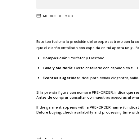
MEDIOS DE PAGO
Este top fusiona la precisión del creppe sastrero con la s
que el diseño entallado con espalda en tul aporta un guiño
Composición:
Poliéster y Elastano.
Talle y Moldería:
Corte entallado con espalda en tul. La
Eventos sugeridos:
Ideal para cenas elegantes, sali
Si la prenda figura con nombre PRE-ORDER, indica que rea
Antes de comprar consultar con nuestras asesoras al wha
If the garment appears with a PRE-ORDER name, it indicates
Before buying, check availability and processing time wi