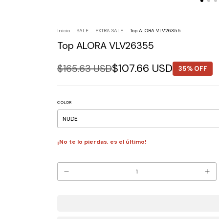
Inicio
.
SALE
.
EXTRA SALE
.
Top ALORA VLV26355
Top ALORA VLV26355
$107.66 USD
$165.63 USD
35% OFF
COLOR
¡No te lo pierdas, es el último!