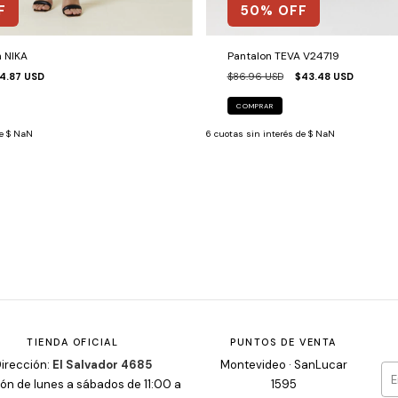
F
50
% OFF
n NIKA
Pantalon TEVA V24719
4.87 USD
$86.96 USD
$43.48 USD
COMPRAR
de
$ NaN
6
cuotas sin interés de
$ NaN
TIENDA OFICIAL
PUNTOS DE VENTA
irección:
El Salvador 4685
Montevideo · SanLucar
ón de lunes a sábados de 11:00 a
1595