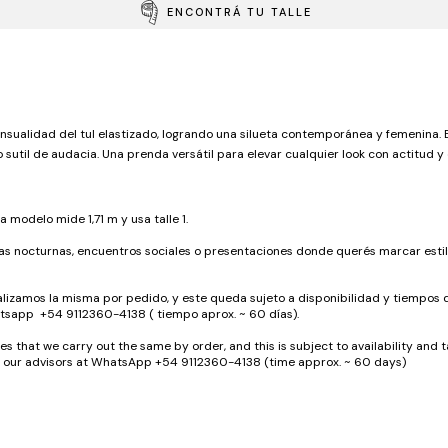
ENCONTRÁ TU TALLE
ensualidad del tul elastizado, logrando una silueta contemporánea y femenina. 
 sutil de audacia. Una prenda versátil para elevar cualquier look con actitud y 
 modelo mide 1,71 m y usa talle 1.
das nocturnas, encuentros sociales o presentaciones donde querés marcar estil
lizamos la misma por pedido, y este queda sujeto a disponibilidad y tiempos 
tsapp +54 9112360-4138 ( tiempo aprox. ~ 60 días).
 that we carry out the same by order, and this is subject to availability and ta
th our advisors at WhatsApp +54 9112360-4138 (time approx. ~ 60 days)