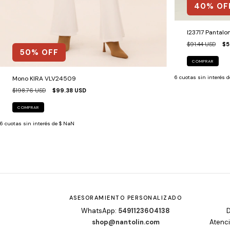
40
% OF
I23717 Pantalo
$91.44 USD
$5
50
% OFF
COMPRAR
6
cuotas sin interés 
Mono KIRA VLV24509
$198.76 USD
$99.38 USD
COMPRAR
6
cuotas sin interés de
$ NaN
ASESORAMIENTO PERSONALIZADO
WhatsApp:
5491123604138
D
shop@nantolin.com
Atenci