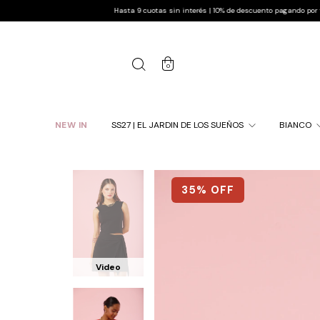
Hasta 9 cuotas sin interés | 10% de descuento pagando por transferencia | 
0
NEW IN
SS27 | EL JARDIN DE LOS SUEÑOS
BIANCO
35
% OFF
Video