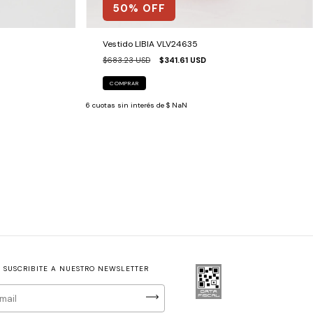
50
% OFF
Vestido LIBIA VLV24635
$683.23 USD
$341.61 USD
COMPRAR
6
cuotas sin interés de
$ NaN
SUSCRIBITE A NUESTRO NEWSLETTER