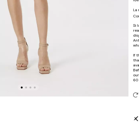
La 
Com
Si 
rea
dis
Ant
wha
If 
tha
ava
Bef
our
60 