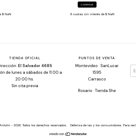
COMPRAR
6
cuotas sin interés de
$ NaN
de
$ NaN
TIENDA OFICIAL
PUNTOS DE VENTA
irección:
El Salvador 4685
Montevideo · SanLucar
ón de lunes a sábados de 11:00 a
1595
20:00 hs.
Carrasco
Sin cita previa
Rosario · Tienda She
Antolín - 2026. Todos los derechos reservados.
Defensa de las y los consumidores. Para re