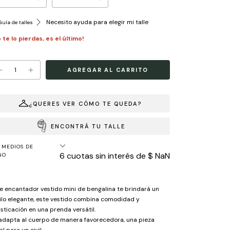
Necesito ayuda para elegir mi talle
uía de talles
 te lo pierdas, es el último!
¿QUERES VER CÓMO TE QUEDA?
ENCONTRÁ TU TALLE
MEDIOS DE
6
cuotas sin interés de
$ NaN
GO
e encantador vestido mini de bengalina te brindará un
ilo elegante, este vestido combina comodidad y
isticación en una prenda versátil.
adapta al cuerpo de manera favorecedora, una pieza
al para un civil.