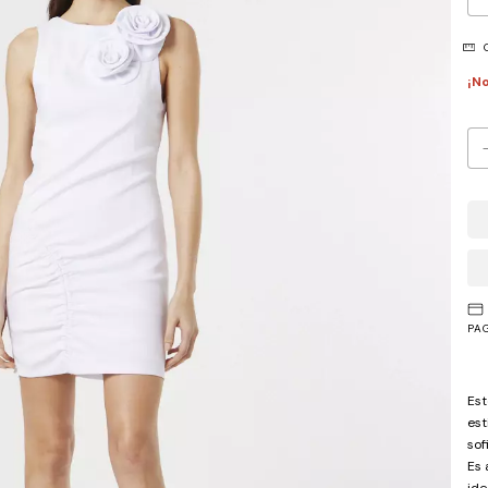
G
¡No
PA
Est
est
sof
Es 
ide