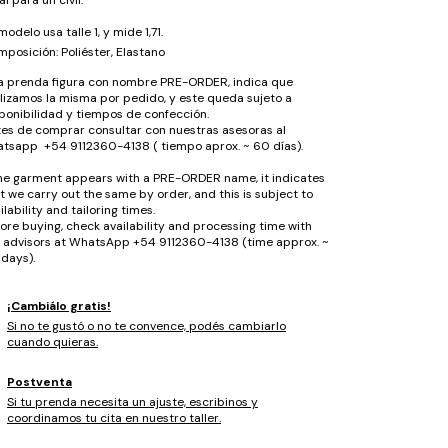
modelo usa talle 1, y mide 1,71.
posición: Poliéster, Elastano
la prenda figura con nombre PRE-ORDER, indica que
lizamos la misma por pedido, y este queda sujeto a
ponibilidad y tiempos de confección.
es de comprar consultar con nuestras asesoras al
tsapp +54 9112360-4138 ( tiempo aprox. ~ 60 días).
the garment appears with a PRE-ORDER name, it indicates
t we carry out the same by order, and this is subject to
ilability and tailoring times.
ore buying, check availability and processing time with
 advisors at WhatsApp +54 9112360-4138 (time approx. ~
days).
¡Cambiálo gratis!
Si no te gustó o no te convence, podés cambiarlo
cuando quieras.
Postventa
Si tu prenda necesita un ajuste, escribinos y
coordinamos tu cita en nuestro taller.