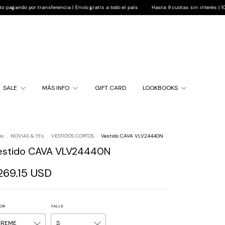
or transferencia | Envío gratis a todo el país
Hasta 9 cuotas sin interés | 10% de descu
SALE
MÁS INFO
GIFT CARD
LOOKBOOKS
io
.
NOVIAS & 15's
.
VESTIDOS CORTOS
.
Vestido CAVA VLV24440N
estido CAVA VLV24440N
269.15 USD
OR
TALLE