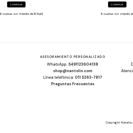
COMPRAR
COMPRAR
6
cuotas sin interés de
$ NaN
6
cuotas sin interés 
ASESORAMIENTO PERSONALIZADO
WhatsApp:
5491123604138
D
shop@nantolin.com
Atenci
Línea telefónica:
011 5263-7817
Preguntas Frecuentes
Copyright Natalia 