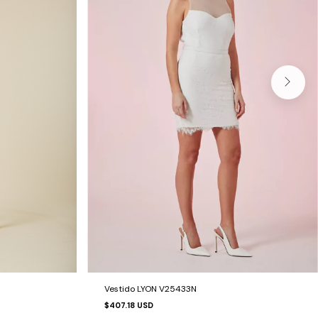
Vestido LYON V25433N
$407.18 USD