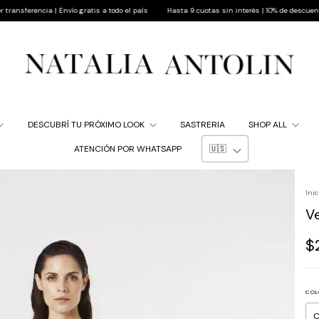
cia | Envío gratis a todo el país
Hasta 9 cuotas sin interés | 10% de descuento pagando p
DESCUBRÍ TU PRÓXIMO LOOK
SASTRERIA
SHOP ALL
ATENCIÓN POR WHATSAPP
Inic
V
$
COL