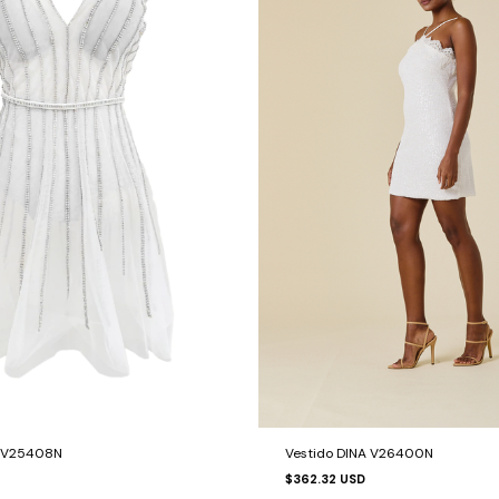
Vestido DINA V26400N
A V25408N
$362.32 USD