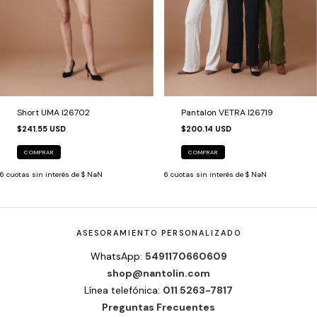
Short UMA I26702
Pantalon VETRA I26719
$241.55 USD
$200.14 USD
COMPRAR
COMPRAR
6
cuotas sin interés de
$ NaN
6
cuotas sin interés de
$ NaN
ASESORAMIENTO PERSONALIZADO
WhatsApp:
5491170660609
shop@nantolin.com
Línea telefónica:
011 5263-7817
Preguntas Frecuentes