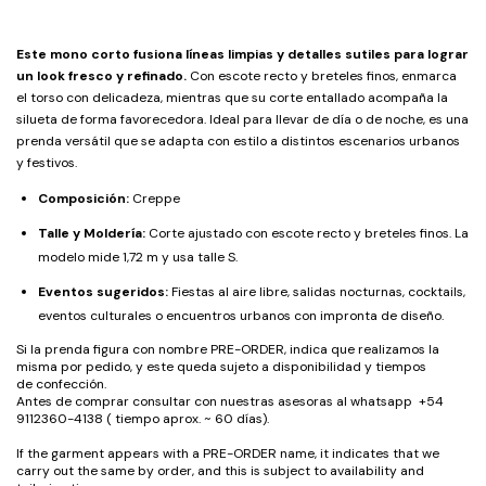
Este mono corto fusiona líneas limpias y detalles sutiles para lograr
un look fresco y refinado.
Con escote recto y breteles finos, enmarca
el torso con delicadeza, mientras que su corte entallado acompaña la
silueta de forma favorecedora. Ideal para llevar de día o de noche, es una
prenda versátil que se adapta con estilo a distintos escenarios urbanos
y festivos.
Composición:
Creppe
Talle y Moldería:
Corte ajustado con escote recto y breteles finos. La
modelo mide 1,72 m y usa talle S.
Eventos sugeridos:
Fiestas al aire libre, salidas nocturnas, cocktails,
eventos culturales o encuentros urbanos con impronta de diseño.
Si la prenda figura con nombre PRE-ORDER, indica que realizamos la
misma por pedido, y este queda sujeto a disponibilidad y tiempos
de confección.
Antes de comprar consultar con nuestras asesoras al whatsapp +54
9112360-4138 ( tiempo aprox. ~ 60 días).
If the garment appears with a PRE-ORDER name, it indicates that we
carry out the same by order, and this is subject to availability and