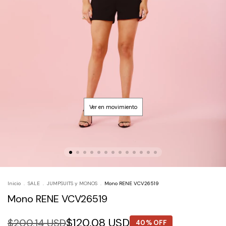
Inicio
.
SALE
.
JUMPSUITS y MONOS
.
Mono RENE VCV26519
Mono RENE VCV26519
$120.08 USD
$200.14 USD
40% OFF