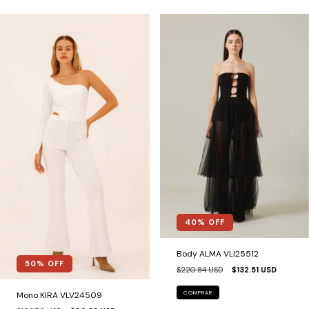
40
% OFF
Body ALMA VLI25512
50
% OFF
$220.84 USD
$132.51 USD
COMPRAR
Mono KIRA VLV24509