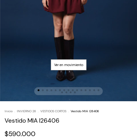
Inicio
.
INVIERNO 26
.
VESTIDOS CORTOS
.
Vestido MIA I26406
Vestido MIA I26406
$590.000