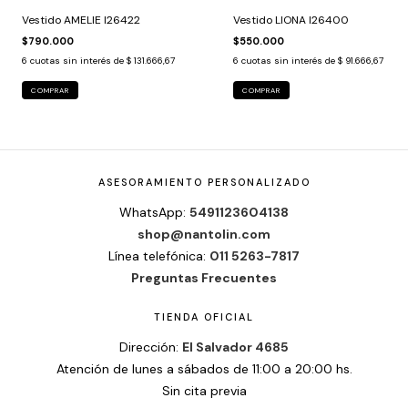
Vestido AMELIE I26422
Vestido LIONA I26400
$790.000
$550.000
6
cuotas sin interés de
$ 131.666,67
6
cuotas sin interés de
$ 91.666,67
COMPRAR
COMPRAR
ASESORAMIENTO PERSONALIZADO
WhatsApp:
5491123604138
shop@nantolin.com
Línea telefónica:
011 5263-7817
Preguntas Frecuentes
TIENDA OFICIAL
Dirección:
El Salvador 4685
Atención de lunes a sábados de 11:00 a 20:00 hs.
Sin cita previa