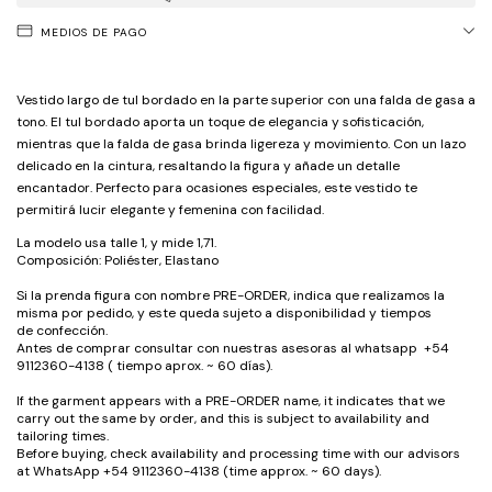
MEDIOS DE PAGO
Vestido largo de tul bordado en la parte superior con una falda de gasa a
tono. El tul bordado aporta un toque de elegancia y sofisticación,
mientras que la falda de gasa brinda ligereza y movimiento. Con un lazo
delicado en la cintura, resaltando la figura y añade un detalle
encantador. Perfecto para ocasiones especiales, este vestido te
permitirá lucir elegante y femenina con facilidad.
La modelo usa talle 1, y mide 1,71.
Composición: Poliéster, Elastano
Si la prenda figura con nombre PRE-ORDER, indica que realizamos la
misma por pedido, y este queda sujeto a disponibilidad y tiempos
de confección.
Antes de comprar consultar con nuestras asesoras al whatsapp +54
9112360-4138 ( tiempo aprox. ~ 60 días).
If the garment appears with a PRE-ORDER name, it indicates that we
carry out the same by order, and this is subject to availability and
tailoring times.
Before buying, check availability and processing time with our advisors
at WhatsApp +54 9112360-4138 (time approx. ~ 60 days).