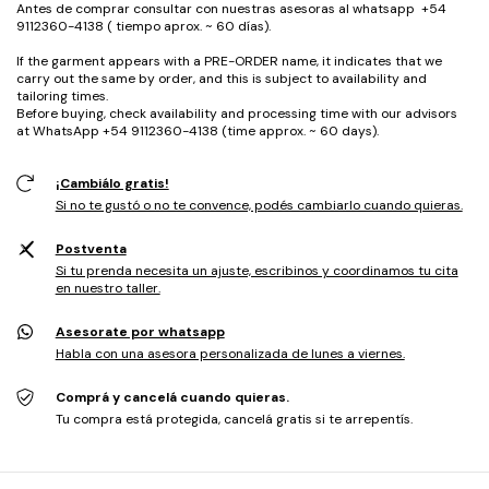
Antes de comprar consultar con nuestras asesoras al whatsapp +54
9112360-4138 ( tiempo aprox. ~ 60 días).
If the garment appears with a PRE-ORDER name, it indicates that we
carry out the same by order, and this is subject to availability and
tailoring times.
Before buying, check availability and processing time with our advisors
at WhatsApp +54 9112360-4138 (time approx. ~ 60 days).
¡Cambiálo gratis!
Si no te gustó o no te convence, podés cambiarlo cuando quieras.
Postventa
Si tu prenda necesita un ajuste, escribinos y coordinamos tu cita
en nuestro taller.
Asesorate por whatsapp
Habla con una asesora personalizada de lunes a viernes.
Comprá y cancelá cuando quieras.
Tu compra está protegida, cancelá gratis si te arrepentís.