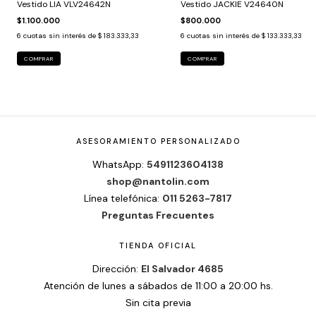
Vestido LIA VLV24642N
Vestido JACKIE V24640N
$1.100.000
$800.000
6
cuotas sin interés de
$ 183.333,33
6
cuotas sin interés de
$ 133.333,33
COMPRAR
COMPRAR
ASESORAMIENTO PERSONALIZADO
WhatsApp:
5491123604138
shop@nantolin.com
Línea telefónica:
011 5263-7817
Preguntas Frecuentes
TIENDA OFICIAL
Dirección:
El Salvador 4685
Atención de lunes a sábados de 11:00 a 20:00 hs.
Sin cita previa