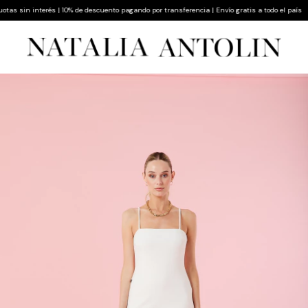
 sin interés | 10% de descuento pagando por transferencia | Envío gratis a todo el país