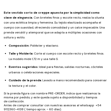
Este vestido corto de creppe apuesta por la simplicidad como
clave de elegancia.
Con breteles finos y escote recto, realza la silueta
con una estética limpia y femenina. Su tejido elastizado acompaña el
cuerpo con suavidad, ofreciendo comodidad y un calce impecable. Una
prenda versátil y atemporal que se adapta a múltiples ocasiones con
soltura y estilo.
Composición:
Poliéster y elastano.
Talle y Moldería:
Corte al cuerpo con escote recto y breteles finos.
La modelo mide 1,72 m y usa talle S.
Eventos sugeridos
: Ideal para fiestas, salidas nocturnas, cócteles
urbanos o celebraciones especiales.
Cuidado de la prenda
: Lavado a mano recomendado para conservar
la textura y el color.
Si la prenda figura con nombre PRE-ORDER, indica que realizamos la
misma por pedido, y este queda sujeto a disponibilidad y tiempos
de confección.
Antes de comprar consultar con nuestras asesoras al whatsapp +54
9112360-4138 ( tiempo aprox. ~ 60 días).