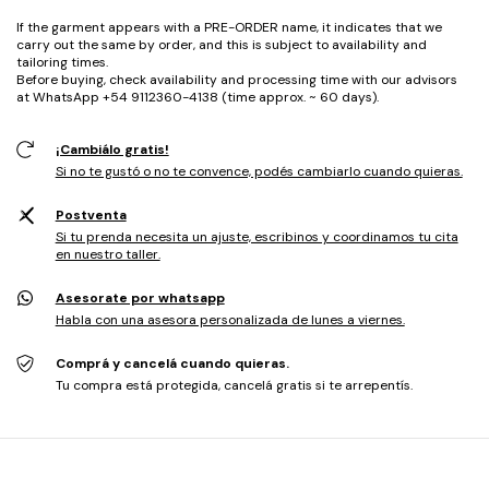
If the garment appears with a PRE-ORDER name, it indicates that we
carry out the same by order, and this is subject to availability and
tailoring times.
Before buying, check availability and processing time with our advisors
at WhatsApp +54 9112360-4138 (time approx. ~ 60 days).
¡Cambiálo gratis!
Si no te gustó o no te convence, podés cambiarlo cuando quieras.
Postventa
Si tu prenda necesita un ajuste, escribinos y coordinamos tu cita
en nuestro taller.
Asesorate por whatsapp
Habla con una asesora personalizada de lunes a viernes.
Comprá y cancelá cuando quieras.
Tu compra está protegida, cancelá gratis si te arrepentís.